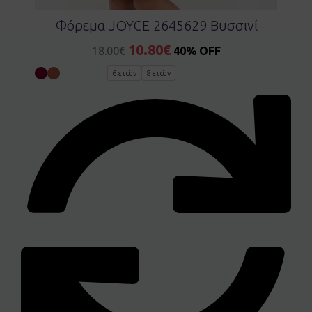
Φόρεμα JOYCE 2645629 Βυσσινί
10.80
€
18.00
€
40% OFF
6 ετών
8 ετών