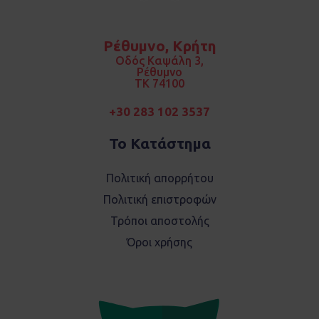
F
I
a
n
c
s
e
t
b
a
o
g
Ρέθυμνο, Κρήτη
o
r
k
a
Οδός Καψάλη 3,
m
Ρέθυμνο
TK 74100
+30 283 102 3537
Το Κατάστημα
Πολιτική απορρήτου
Πολιτική επιστροφών
Τρόποι αποστολής
Όροι χρήσης