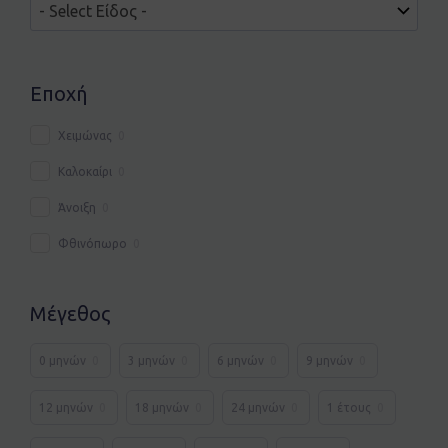
Εποχή
Χειμώνας
0
Καλοκαίρι
0
Άνοιξη
0
Φθινόπωρο
0
Μέγεθος
0 μηνών
0
3 μηνών
0
6 μηνών
0
9 μηνών
0
12 μηνών
0
18 μηνών
0
24 μηνών
0
1 έτους
0