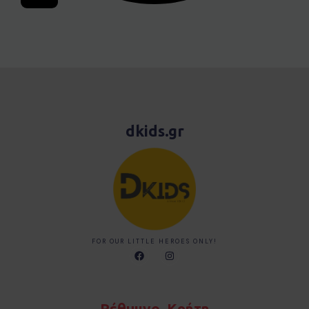
dkids.gr
FOR OUR LITTLE HEROES ONLY!
F
I
a
n
c
s
e
t
b
a
o
g
Ρέθυμνο, Κρήτη
o
r