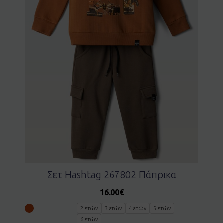
Σετ Hashtag 267802 Πάπρικα
16.00
€
2 ετών
3 ετών
4 ετών
5 ετών
6 ετών