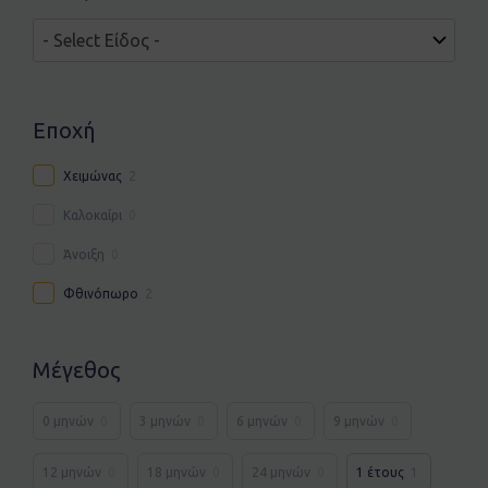
Εποχή
Χειμώνας
2
Καλοκαίρι
0
Άνοιξη
0
Φθινόπωρο
2
Μέγεθος
0 μηνών
0
3 μηνών
0
6 μηνών
0
9 μηνών
0
12 μηνών
0
18 μηνών
0
24 μηνών
0
1 έτους
1