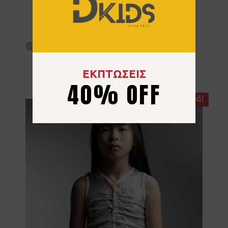
Σετ EBITA 266051 Άσπρο
14.40
€
24.00
€
40% OFF
14 ετών
ΕΚΠΤΩΣΕΙΣ
40% OFF
Προσφορά!