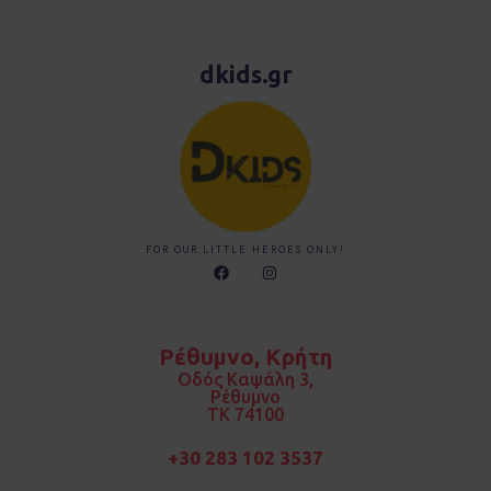
dkids.gr
FOR OUR LITTLE HEROES ONLY!
F
I
a
n
c
s
e
t
b
a
o
g
Ρέθυμνο, Κρήτη
o
r
k
a
Οδός Καψάλη 3,
m
Ρέθυμνο
TK 74100
+30 283 102 3537