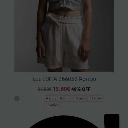
Σετ EBITA 266059 Άσπρο
15.60
€
26.00
€
40% OFF
6 ετών
8 ετών
10 ετών
12 ετών
14 ετών