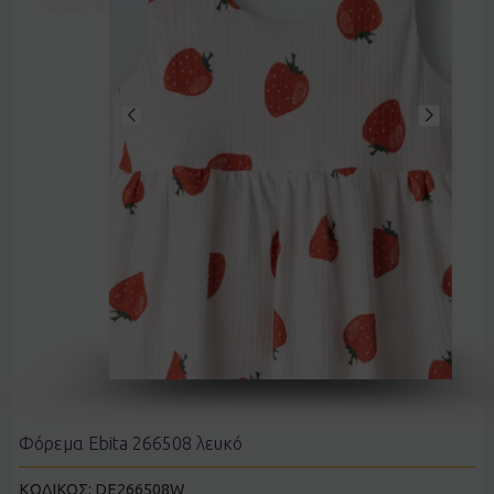
Φόρεμα Ebita 266508 λευκό
ΚΩΔΙΚΟΣ:
DE266508W