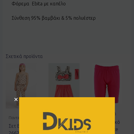
Φόρεμα Ebita με καπέλο
Σύνθεση 95% βαμβάκι & 5% πολυέστερ
Σχετικά προϊόντα
Σετ
Ποδηλατικά
Παντελόνια
Σετ EBITA
Ποδηλατικό
Σετ EBITA
254508
basic Joyce
266273