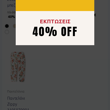
2411852
12.00
€
6.00
€
μπεζ
50% OFF
φούξια
15.00
€
9.00
€
6.00
€
3.00
€
40% OFF
50% OFF
ΕΚΠΤΩΣΕΙΣ
40% OFF
Παντελόνια
Παντελόνι
Zippy
3105970001