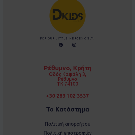
FOR OUR LITTLE HEROES ONLY!
F
I
a
n
c
s
e
t
b
a
o
g
Ρέθυμνο, Κρήτη
o
r
k
a
Οδός Καψάλη 3,
m
Ρέθυμνο
TK 74100
+30 283 102 3537
Το Κατάστημα
Πολιτική απορρήτου
Πολιτική επιστροφών