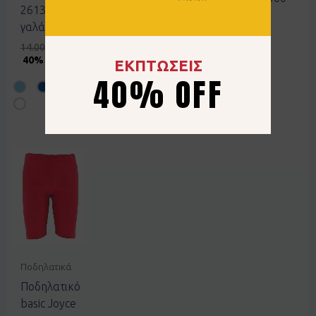
2613132
3107445501
15.99
€
γαλάζιο
14.99
€
7.50
€
14.00
€
8.40
€
50% OFF
40% OFF
ΕΚΠΤΩΣΕΙΣ
40% OFF
Ποδηλατικά
Ποδηλατικό
basic Joyce