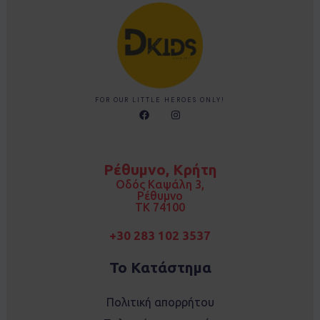
FOR OUR LITTLE HEROES ONLY!
F
I
a
n
c
s
e
t
b
a
o
g
Ρέθυμνο, Κρήτη
o
r
k
a
Οδός Καψάλη 3,
m
Ρέθυμνο
TK 74100
+30 283 102 3537
Το Κατάστημα
Πολιτική απορρήτου