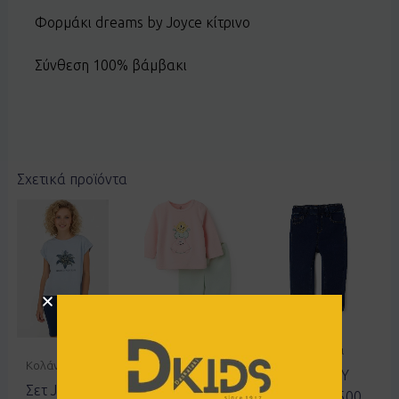
Φορμάκι dreams by Joyce κίτρινο
Σύνθεση 100% βάμβακι
Σχετικά προϊόντα
Πιτζάμες
Παντελόνια
Κολάν
Πιζάμα
Τζιν ZIPPY
Σετ JOYCE
ZIPPY
3106564500