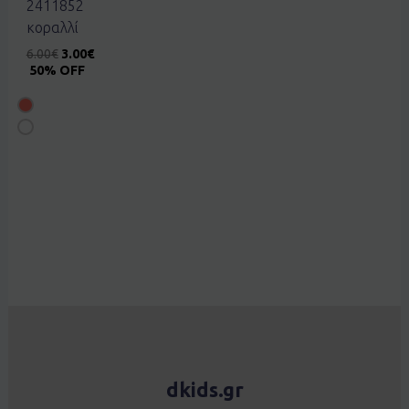
2411852
κοραλλί
6.00
€
3.00
€
50% OFF
dkids.gr