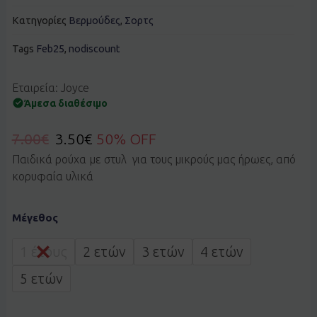
Κατηγορίες
Βερμούδες
,
Σορτς
Tags
Feb25
,
nodiscount
Εταιρεία: Joyce
Άμεσα διαθέσιμο
7.00
€
3.50
€
50% OFF
Παιδικά ρούχα με στυλ για τους μικρούς μας ήρωες, από
κορυφαία υλικά
Σορτς
Μέγεθος
Basic
Joyce
2412405
1 έτους
2 ετών
3 ετών
4 ετών
μέντα
ποσότητα
5 ετών