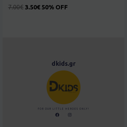
7.00
€
3.50
€
50% OFF
dkids.gr
FOR OUR LITTLE HEROES ONLY!
F
I
a
n
c
s
e
t