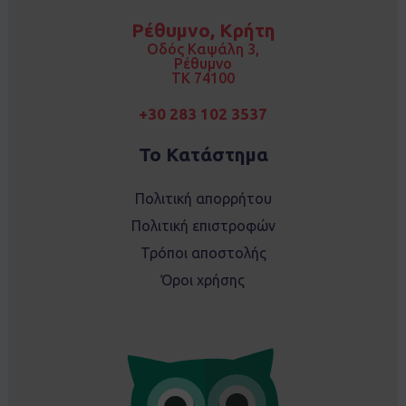
b
a
o
g
Ρέθυμνο, Κρήτη
o
r
k
a
Οδός Καψάλη 3,
m
Ρέθυμνο
TK 74100
+30 283 102 3537
Το Κατάστημα
Πολιτική απορρήτου
Πολιτική επιστροφών
Τρόποι αποστολής
Όροι χρήσης