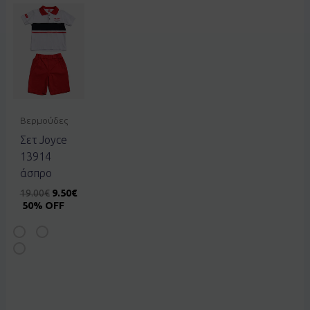
Βερμούδες
Σετ Joyce
13914
άσπρο
19.00
€
9.50
€
50% OFF