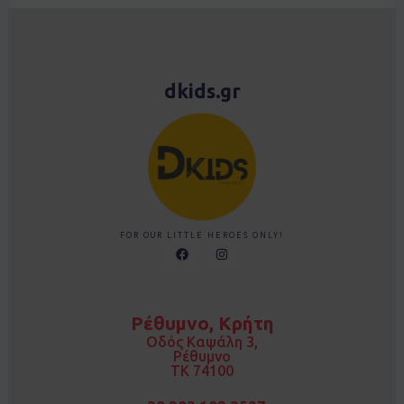
dkids.gr
FOR OUR LITTLE HEROES ONLY!
F
I
a
n
c
s
e
t
b
a
o
g
Ρέθυμνο, Κρήτη
o
r
k
a
Οδός Καψάλη 3,
m
Ρέθυμνο
TK 74100