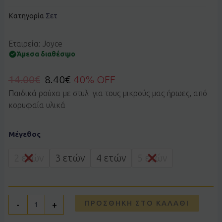
Κατηγορία
Σετ
Εταιρεία: Joyce
Άμεσα διαθέσιμο
14.00
€
8.40
€
40% OFF
Παιδικά ρούχα με στυλ για τους μικρούς μας ήρωες, από
κορυφαία υλικά
Σετ
Μέγεθος
JOYCE
2612138
άσπρο-
2 ετών
3 ετών
4 ετών
5 ετών
πετρόλ
ποσότητα
ΠΡΟΣΘΉΚΗ ΣΤΟ ΚΑΛΆΘΙ
-
+