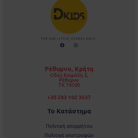
FOR OUR LITTLE HEROES ONLY!
F
I
a
n
c
s
e
t
b
a
o
g
Ρέθυμνο, Κρήτη
o
r
k
a
Οδός Καψάλη 3,
m
Ρέθυμνο
TK 74100
+30 283 102 3537
Το Κατάστημα
Πολιτική απορρήτου
Πολιτική επιστροφών