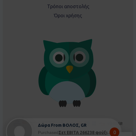
Τρόποι αποστολής
Όροι χρήσης
Δώρα From ΒΟΛΟΣ, GR
0
Purchased
Σετ EBITA 266238 φούξια - 5 ετών