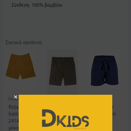
Σύνθεση 100% βαμβάκι
Σχετικά προϊόντα
Βερμούδες
Βερμούδες
Βερμούδες
Βερμούδα
Βερμούδα
Βερμούδα
basic Joyce
Blue Seven
cargo
2414852
942524
Joyce
μόκα
navy