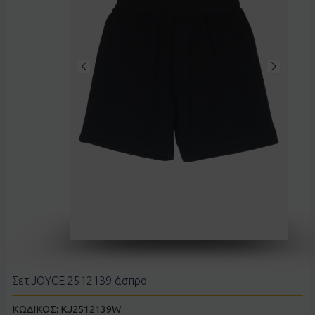
Σετ JOYCE 2512139 άσπρο
ΚΩΔΙΚΟΣ:
KJ2512139W