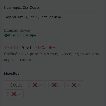
Κατηγορίες
Σετ
,
Σορτς
Tags
50-sum24
,
Feb25
,
FormEpoxiaka
Εταιρεία: Joyce
Άμεσα διαθέσιμο
13.00
€
6.50
€
50% OFF
Παιδικά ρούχα με στυλ για τους μικρούς μας ήρωες, από
κορυφαία υλικά
Σετ
Μέγεθος
Joyce
2412140
γκρι
1 έτους
2 ετών
3 ετών
4 ετών
ποσότητα
5 ετών