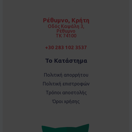
c
s
e
t
b
a
o
g
Ρέθυμνο, Κρήτη
o
r
k
a
Οδός Καψάλη 3,
m
Ρέθυμνο
TK 74100
+30 283 102 3537
Το Κατάστημα
Πολιτική απορρήτου
Πολιτική επιστροφών
Τρόποι αποστολής
Όροι χρήσης