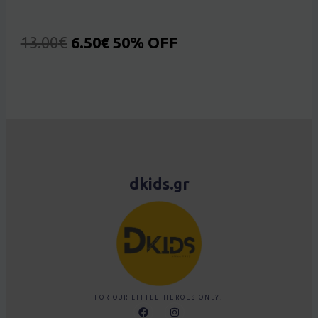
13.00
€
6.50
€
50% OFF
dkids.gr
FOR OUR LITTLE HEROES ONLY!
F
I
a
n