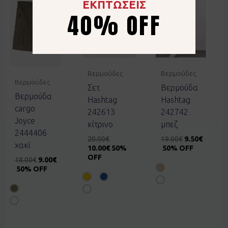
ΕΚΠΤΩΣΕΙΣ
40% OFF
Βερμούδες
Βερμούδες
Βερμούδες
Σετ
Βερμούδα
Βερμούδα
Hashtag
Hashtag
cargo
242613
242742
Joyce
κίτρινο
μπεζ
2444406
20.00
€
19.00
€
9.50
€
χακί
10.00
€
50%
50% OFF
OFF
18.00
€
9.00
€
50% OFF