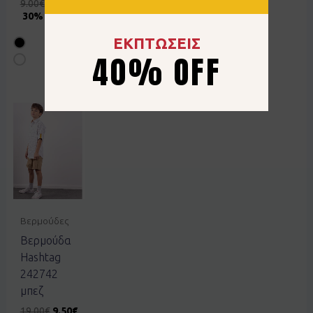
9.00
€
6.30
€
9.00
€
6.30
€
30% OFF
30% OFF
ΕΚΠΤΩΣΕΙΣ
40% OFF
Βερμούδες
Βερμούδα
Hashtag
242742
μπεζ
19.00
€
9.50
€