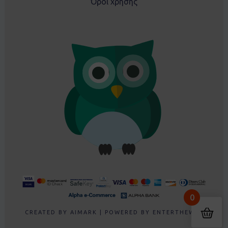
Όροι χρήσης
Ρουλα From Ρέθυμνο, GR
0
Purchased
Σετ EBITA 242019 φούξια - 8 ετών
About 23 hours ago
CREATED BY
AIMARK
| POWERED BY
ENTERTHEWEB