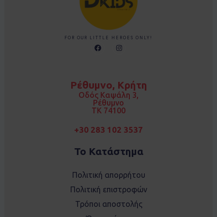
FOR OUR LITTLE HEROES ONLY!
F
I
a
n
c
s
e
t
b
a
o
g
Ρέθυμνο, Κρήτη
o
r
k
a
Οδός Καψάλη 3,
m
Ρέθυμνο
TK 74100
+30 283 102 3537
Το Κατάστημα
Πολιτική απορρήτου
Πολιτική επιστροφών
Τρόποι αποστολής