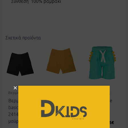
Σύνθεση 100% βαμβάκι
Σχετικά προϊόντα
Βερμούδες
Βερμούδες
Βερμούδες
Βερμούδα
Βερμούδα
Σορτς Blue
basic Joyce
basic Joyce
Seven
2414852
2414852
824629
μαύρο
μόκα
15.50
€
7.75
€
50% OFF