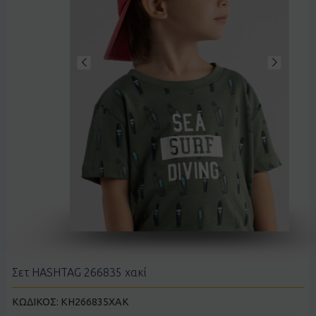
Σετ HASHTAG 266835 χακί
ΚΩΔΙΚΟΣ:
KH266835ΧΑΚ