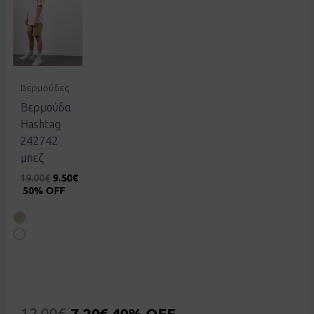
Βερμούδες
Βερμούδα
Hashtag
242742
μπεζ
19.00
€
9.50
€
50% OFF
12.00
€
7.20
€
40% OFF