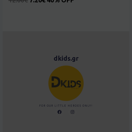
dkids.gr
FOR OUR LITTLE HEROES ONLY!
F
I
a
n
c
s
e
t
b
a
o
g