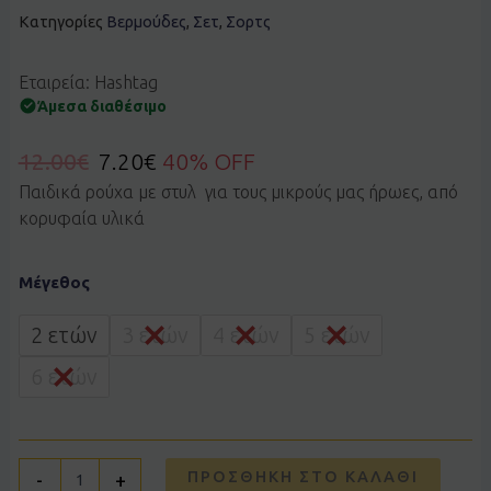
Κατηγορίες
Βερμούδες
,
Σετ
,
Σορτς
Εταιρεία: Hashtag
Άμεσα διαθέσιμο
12.00
€
7.20
€
40% OFF
Παιδικά ρούχα με στυλ για τους μικρούς μας ήρωες, από
κορυφαία υλικά
Σετ
Μέγεθος
HASHTAG
266811
εκρού
2 ετών
3 ετών
4 ετών
5 ετών
ποσότητα
6 ετών
ΠΡΟΣΘΉΚΗ ΣΤΟ ΚΑΛΆΘΙ
-
+