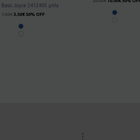
20.00
€
10.00
€
50% OF
 Basic Joyce 2412405 μπλε
7.00
€
3.50
€
50% OFF