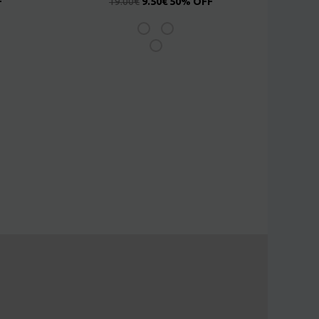
F
19.00
€
9.50
€
50% OFF