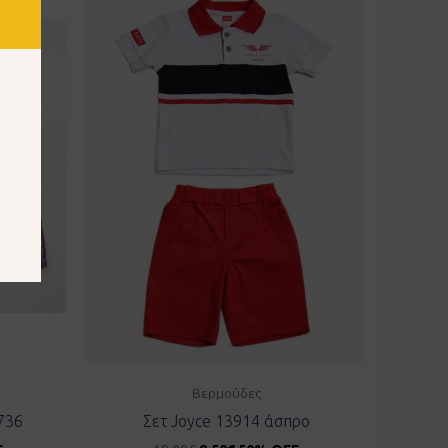
Βερμούδες
736
Σετ Joyce 13914 άσπρο