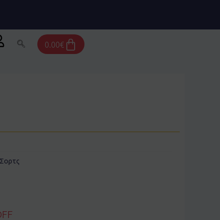
Cart
0.00
€
Σορτς
OFF