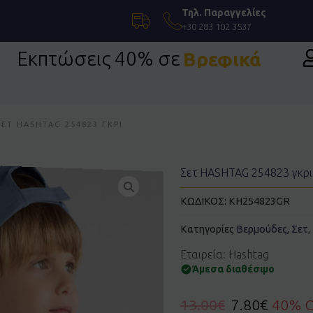
Τηλ. Παραγγελίες
+30 283 102 3537
Εκπτώσεις 40% σε
Βρεφικά
η Ένδυση
ΣΕΤ HASHTAG 254823 ΓΚΡΙ
Σετ HASHTAG 254823 γκρι
ΚΩΔΙΚΟΣ:
KH254823GR
Κατηγορίες
Βερμούδες
,
Σετ
,
Εταιρεία: Hashtag
Άμεσα διαθέσιμο
13.00
€
7.80
€
40% 