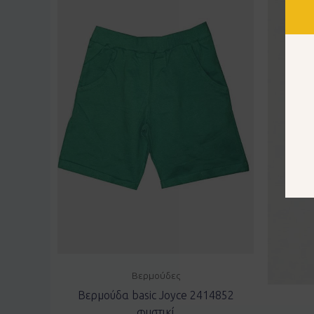
Βερμούδες
Βερμούδα basic Joyce 2414852
φυστικί