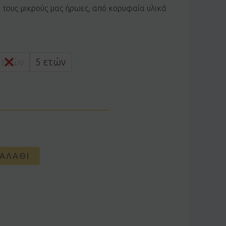
α τους μικρούς μας ήρωες, από κορυφαία υλικά
 ετών
5 ετών
ΑΛΆΘΙ