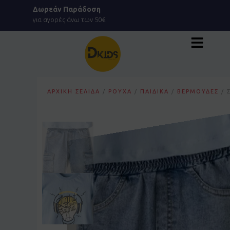
Μετάβαση
Δωρεάν Παράδοση
στο
για αγορές άνω των 50€
περιεχόμενο
ΑΡΧΙΚΉ ΣΕΛΊΔΑ
/
ΡΟΎΧΑ
/
ΠΑΙΔΙΚΆ
/
ΒΕΡΜΟΎΔΕΣ
/ 