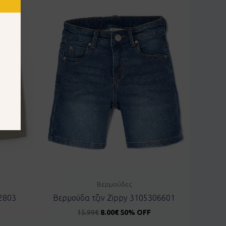
Βερμούδες
2803
Βερμούδα τζιν Zippy 3105306601
15.99
€
8.00
€
50% OFF