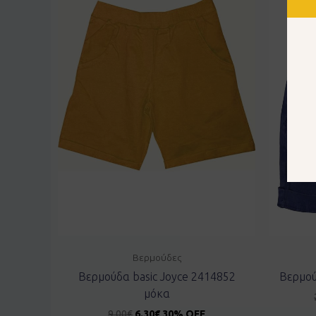
Βερμούδες
Βερμούδα basic Joyce 2414852
Βερμού
μόκα
9.00
€
6.30
€
30% OFF