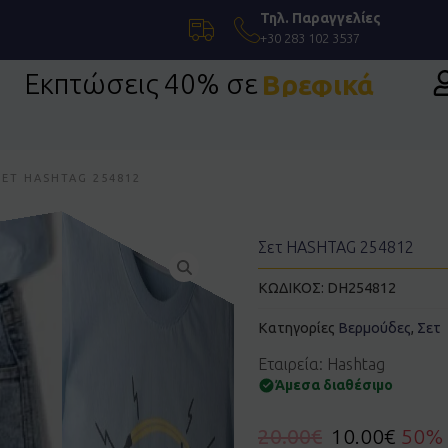
Τηλ. Παραγγελίες
+30 283 102 3537
Εκπτώσεις 40% σε
Βρεφικά
ΣΕΤ HASHTAG 254812
Σετ HASHTAG 254812
ΚΩΔΙΚΟΣ:
DH254812
Κατηγορίες
Βερμούδες
,
Σετ
Εταιρεία: Hashtag
Άμεσα διαθέσιμο
20.00
€
10.00
€
50%