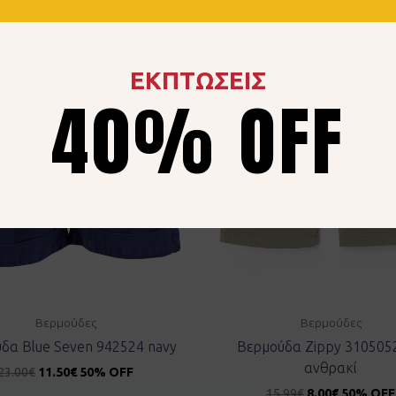
ΕΚΠΤΩΣΕΙΣ
40% OFF
Βερμούδες
Βερμούδες
δα Blue Seven 942524 navy
Βερμούδα Zippy 310505
ανθρακί
23.00
€
11.50
€
50% OFF
15.99
€
8.00
€
50% OFF