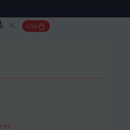
Cart
0.00
€
 OFF