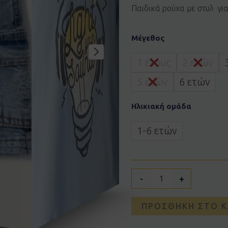
Παιδικά ρούχα με στυλ γι
Σετ
Μέγεθος
HASHTAG
254812
ποσότητα
1 έτους
2 ετών
5 ετών
6 ετών
Ηλικιακή ομάδα
1-6 ετών
-
+
ΠΡΟΣΘΉΚΗ ΣΤΟ Κ