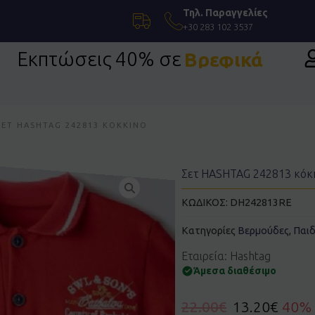
Τηλ. Παραγγελίες
+30 283 102 3537
Εκπτώσεις 40% σε
Βρεφικά
πίσημη Ένδυση
ΣΕΤ HASHTAG 242813 ΚΌΚΚΙΝΟ
Σετ HASHTAG 242813 κόκ
ΚΩΔΙΚΟΣ:
DH242813RE
Κατηγορίες
Βερμούδες
,
Παιδ
Εταιρεία: Hashtag
Άμεσα διαθέσιμο
22.00
€
13.20
€
40%