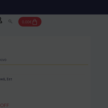
Cart
0.00
€
κινο
ικά
,
Σετ
 OFF