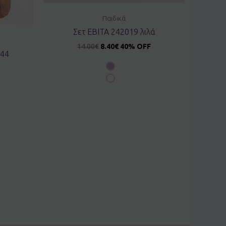
Παιδικά
Σετ EBITA 242019 λιλά
14.00
€
8.40
€
40% OFF
044