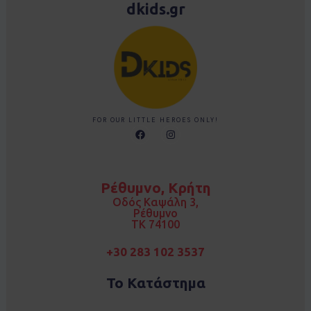
dkids.gr
FOR OUR LITTLE HEROES ONLY!
F
I
a
n
c
s
e
t
b
a
o
g
Ρέθυμνο, Κρήτη
o
r
k
a
Οδός Καψάλη 3,
m
Ρέθυμνο
TK 74100
+30 283 102 3537
Το Κατάστημα