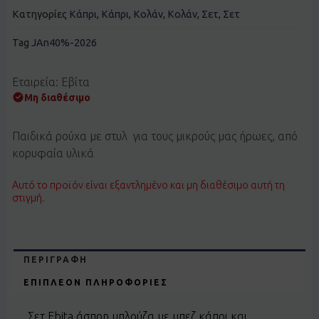
Κατηγορίες
Κάπρι
,
Κάπρι
,
Κολάν
,
Κολάν
,
Σετ
,
Σετ
Tag
JAn40%-2026
Εταιρεία: Εβίτα
Μη διαθέσιμο
Παιδικά ρούχα με στυλ για τους μικρούς μας ήρωες, από
κορυφαία υλικά
Αυτό το προϊόν είναι εξαντλημένο και μη διαθέσιμο αυτή τη
στιγμή.
ΠΕΡΙΓΡΑΦΉ
ΕΠΙΠΛΈΟΝ ΠΛΗΡΟΦΟΡΊΕΣ
Σετ Ebita άσπρη μπλούζα με μπεζ κάπρι και