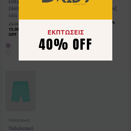
Ebita
266273
Ebita
266001
μπεζ
266504 ροζ
λιλά
15.00
€
9.00
€
20.00
€
40% OFF
12.00
€
40%
25.00
€
OFF
15.00
€
40%
ΕΚΠΤΩΣΕΙΣ
OFF
40% OFF
Ποδηλατικά
Ποδηλατικό