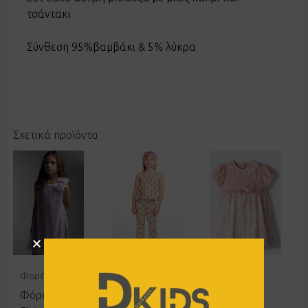
τσάντακι
Σύνθεση 95%βαμβάκι & 5% λύκρα
Σχετικά προϊόντα
Φορέματα
Παντελόνια
Φορέματα
Φόρεμα
Σετ EBITA
Φόρεμα