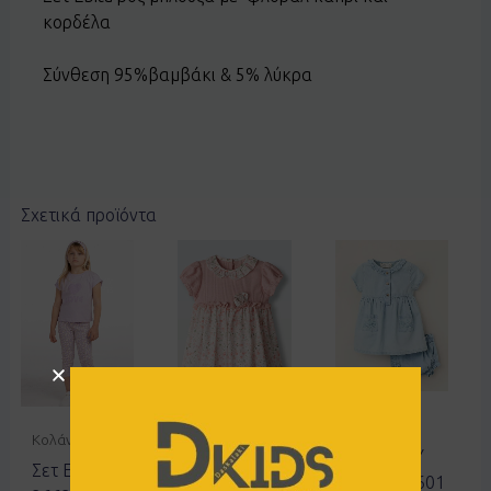
κορδέλα
Σύνθεση 95%βαμβάκι & 5% λύκρα
Σχετικά προϊόντα
Φορέματα
Κολάν
Φορέματα
Σετ ZIPPY
Σετ Ebita
Φόρεμα
3107144601