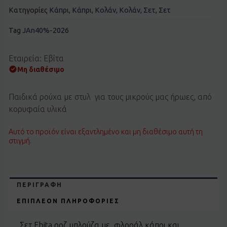
Κατηγορίες
Κάπρι
,
Κάπρι
,
Κολάν
,
Κολάν
,
Σετ
,
Σετ
Tag
JAn40%-2026
Εταιρεία: Εβίτα
Μη διαθέσιμο
Παιδικά ρούχα με στυλ για τους μικρούς μας ήρωες, από
κορυφαία υλικά
Αυτό το προϊόν είναι εξαντλημένο και μη διαθέσιμο αυτή τη
στιγμή.
ΠΕΡΙΓΡΑΦΉ
ΕΠΙΠΛΈΟΝ ΠΛΗΡΟΦΟΡΊΕΣ
Σετ Ebita ροζ μπλούζα με φλοράλ κάπρι και