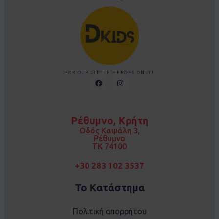
FOR OUR LITTLE HEROES ONLY!
F
I
a
n
c
s
e
t
b
a
o
g
Ρέθυμνο, Κρήτη
o
r
k
a
Οδός Καψάλη 3,
m
Ρέθυμνο
TK 74100
+30 283 102 3537
Το Κατάστημα
Πολιτική απορρήτου