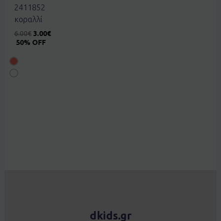
2411852
κοραλλί
6.00
€
3.00
€
50% OFF
dkids.gr