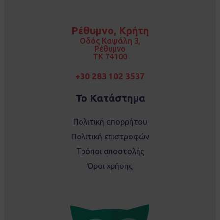
c
s
e
t
b
a
o
g
Ρέθυμνο, Κρήτη
o
r
k
a
Οδός Καψάλη 3,
m
Ρέθυμνο
TK 74100
+30 283 102 3537
Το Κατάστημα
Πολιτική απορρήτου
Πολιτική επιστροφών
Τρόποι αποστολής
Όροι χρήσης