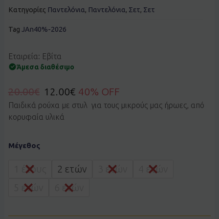
Κατηγορίες
Παντελόνια
,
Παντελόνια
,
Σετ
,
Σετ
Tag
JAn40%-2026
Εταιρεία: Εβίτα
Άμεσα διαθέσιμο
20.00
€
12.00
€
40% OFF
Παιδικά ρούχα με στυλ για τους μικρούς μας ήρωες, από
κορυφαία υλικά
Σετ
Μέγεθος
EBITA
266207
ροζ
1 έτους
2 ετών
3 ετών
4 ετών
ποσότητα
5 ετών
6 ετών