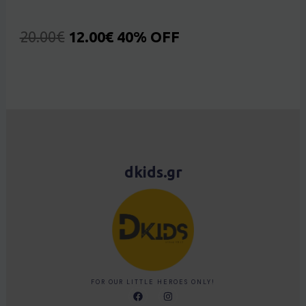
20.00
€
12.00
€
40% OFF
dkids.gr
FOR OUR LITTLE HEROES ONLY!
F
I
a
n