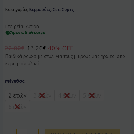
Κατηγορίες
Βερμούδες
,
Σετ
,
Σορτς
Εταιρεία: Action
Άμεσα διαθέσιμο
22.00
€
13.20
€
40% OFF
Παιδικά ρούχα με στυλ για τους μικρούς μας ήρωες, από
κορυφαία υλικά
Σετ
Μέγεθος
ACTION
2262000704
μαύρο
2 ετών
3 ετών
4 ετών
5 ετών
ποσότητα
6 ετών
ΠΡΟΣΘΉΚΗ ΣΤΟ ΚΑΛΆΘΙ