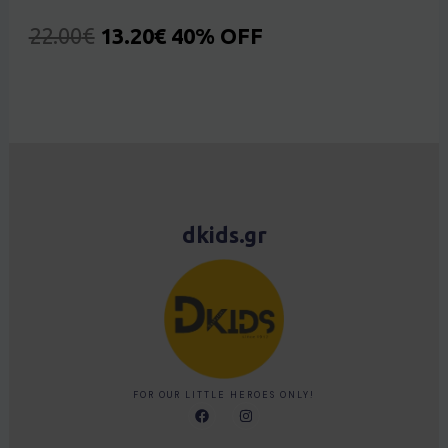
22.00
€
13.20
€
40% OFF
dkids.gr
FOR OUR LITTLE HEROES ONLY!
F
I
a
n
c
s