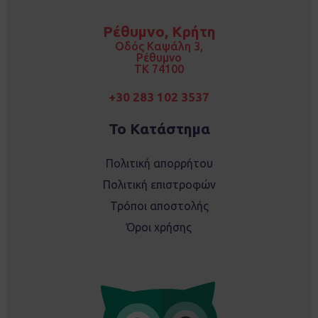
e
t
b
a
o
g
Ρέθυμνο, Κρήτη
o
r
k
a
Οδός Καψάλη 3,
m
Ρέθυμνο
TK 74100
+30 283 102 3537
Το Κατάστημα
Πολιτική απορρήτου
Πολιτική επιστροφών
Τρόποι αποστολής
Όροι χρήσης