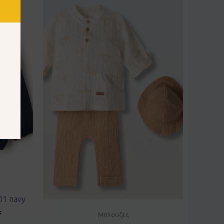
1 navy
F
Μπλούζες