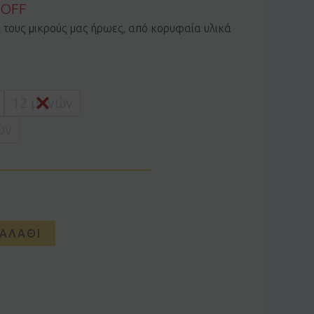
 OFF
α τους μικρούς μας ήρωες, από κορυφαία υλικά
12 μηνών
ών
ΑΛΆΘΙ