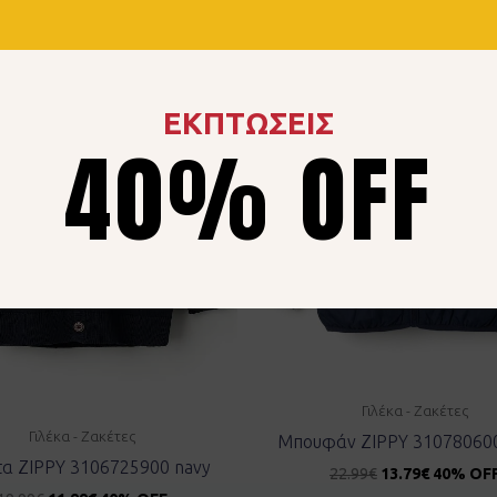
ΕΚΠΤΩΣΕΙΣ
40% OFF
Γιλέκα - Ζακέτες
Γιλέκα - Ζακέτες
Μπουφάν ZIPPY 310780600
α ZIPPY 3106725900 navy
22.99
€
13.79
€
40% OF