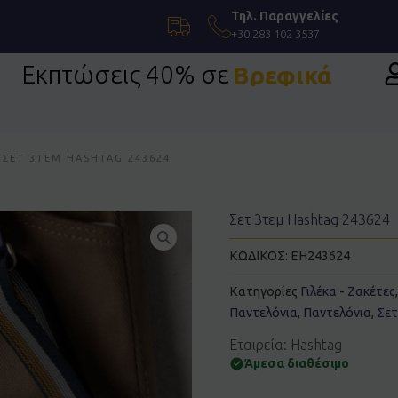
Τηλ. Παραγγελίες
+30 283 102 3537
Εκπτώσεις 40% σε
Βρεφικά
Επίσημη Ένδυση
 ΣΕΤ 3ΤΕΜ HASHTAG 243624
Σετ 3τεμ Hashtag 243624
ΚΩΔΙΚΟΣ:
EH243624
Κατηγορίες
Γιλέκα - Ζακέτες
Παντελόνια
,
Παντελόνια
,
Σετ
Εταιρεία: Hashtag
Άμεσα διαθέσιμο