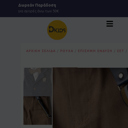
Μετάβαση
Δωρεάν Παράδοση
στο
για αγορές άνω των 50€
περιεχόμενο
ΑΡΧΙΚΉ ΣΕΛΊΔΑ
/
ΡΟΎΧΑ
/
ΕΠΊΣΗΜΗ ΈΝΔΥΣΗ
/
ΣΕΤ
/