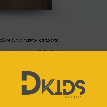
λόνι, ξύλινο παπιγιόν και τιράντες
βάκι 45% πολυέστερ 97% βαμβάκι 3% λύκρα