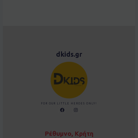
dkids.gr
FOR OUR LITTLE HEROES ONLY!
F
I
a
n
c
s
e
t
b
a
o
g
Ρέθυμνο, Κρήτη
o
r
k
a