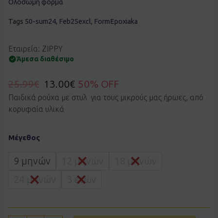
Ολόσωμη φόρμα
Tags
50-sum24
,
Feb25excl
,
FormEpoxiaka
Εταιρεία: ZIPPY
Άμεσα διαθέσιμο
25.99
€
13.00
€
50% OFF
Παιδικά ρούχα με στυλ για τους μικρούς μας ήρωες, από
κορυφαία υλικά
Σαλοπέτα
Μέγεθος
Zippy
3106079901
ποσότητα
9 μηνών
12 μηνών
18 μηνών
24 μηνών
3 ετών