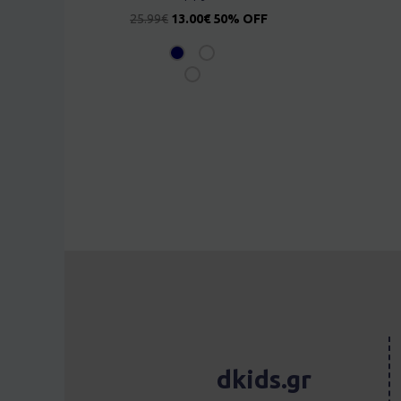
25.99
€
13.00
€
50% OFF
dkids.gr