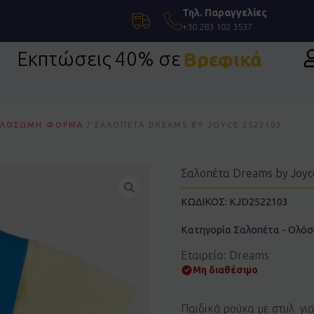
Τηλ. Παραγγελίες
+30 283 102 3537
Εκπτώσεις 40% σε
Βρεφικά
 ΟΛΌΣΩΜΗ ΦΌΡΜΑ
/ ΣΑΛΟΠΈΤΑ DREAMS BY JOYCE 2522103
Σαλοπέτα Dreams by Joyc
ΚΩΔΙΚΟΣ:
KJD2522103
Κατηγορία
Σαλοπέτα - Ολό
Εταιρεία: Dreams
Μη διαθέσιμο
Παιδικά ρούχα με στυλ γι