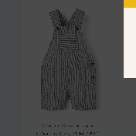
Σαλοπέτα - Ολόσωμη φόρμα
Σαλοπέτα Zippy 3106079901