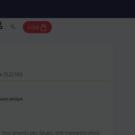
Cart
0.00
€
e 2522103
σωμη φόρμα
α τους μικρούς μας ήρωες, από κορυφαία υλικά