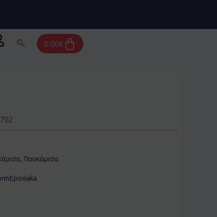
Cart
0.00
€
5702
κάμισα
,
Πουκάμισα
ormEpoxiaka