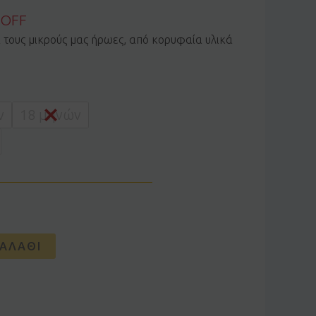
 OFF
α τους μικρούς μας ήρωες, από κορυφαία υλικά
ν
18 μηνών
ΑΛΆΘΙ