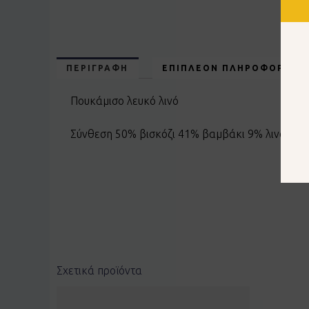
ΠΕΡΙΓΡΑΦΉ
ΕΠΙΠΛΈΟΝ ΠΛΗΡΟΦΟΡΊΕΣ
Πουκάμισο λευκό λινό
Σύνθεση 50% βισκόζι 41% βαμβάκι 9% λινό
Σχετικά προϊόντα