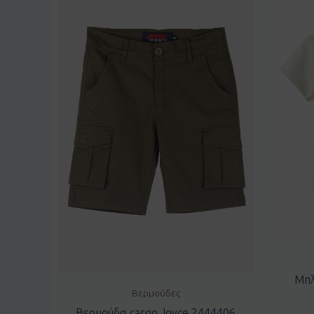
Μπλ
Βερμούδες
Βερμούδα cargo Joyce 2444406