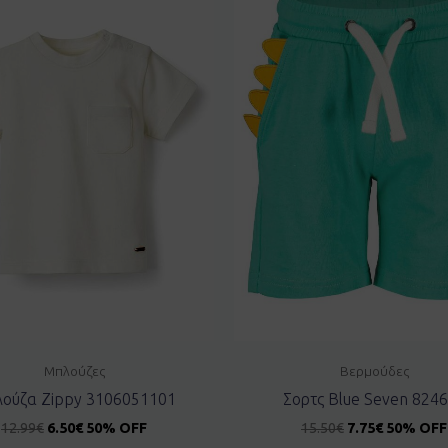
Μπλούζες
Βερμούδες
ούζα Zippy 3106051101
Σορτς Blue Seven 824
12.99
€
6.50
€
50% OFF
15.50
€
7.75
€
50% OFF