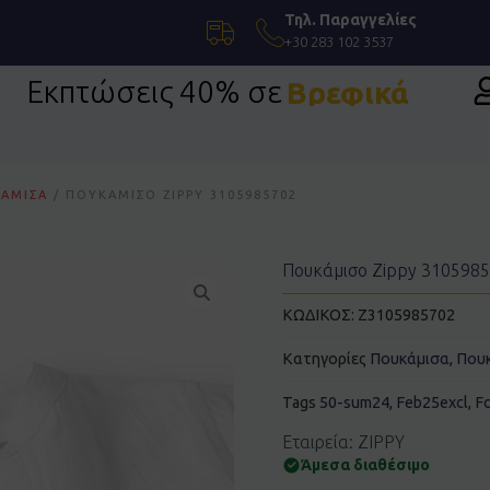
Τηλ. Παραγγελίες
+30 283 102 3537
Εκπτώσεις 40% σε
Βρεφικά
ΆΜΙΣΑ
/ ΠΟΥΚΆΜΙΣΟ ZIPPY 3105985702
Πουκάμισο Zippy 310598
ΚΩΔΙΚΟΣ:
Z3105985702
Κατηγορίες
Πουκάμισα
,
Που
Tags
50-sum24
,
Feb25excl
,
F
Εταιρεία: ZIPPY
Άμεσα διαθέσιμο