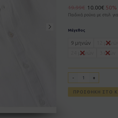
19.99
€
10.00
€
50%
Παιδικά ρούχα με στυλ γι
Πουκάμισο
Μέγεθος
Zippy
3105985702
ποσότητα
9 μηνών
12 μηνώ
24 μηνών
3 ετών
-
+
ΠΡΟΣΘΉΚΗ ΣΤΟ Κ