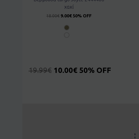
χακί
18.00
€
9.00
€
50% OFF
19.99
€
10.00
€
50% OFF
Ρουλα From Ρέθυμνο, GR
Purchased
Σετ EBITA 242019 φούξια - 8 ετών
About 9 hours ago