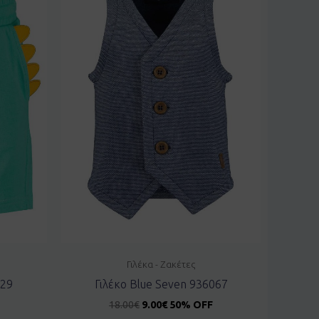
Γιλέκα - Ζακέτες
629
Γιλέκο Blue Seven 936067
18.00
€
9.00
€
50% OFF