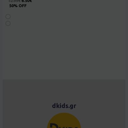
12.99
€
6.50
€
50% OFF
dkids.gr