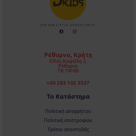
FOR OUR LITTLE HEROES ONLY!
F
I
a
n
c
s
e
t
b
a
o
g
Ρέθυμνο, Κρήτη
o
r
k
a
Οδός Καψάλη 3,
m
Ρέθυμνο
TK 74100
+30 283 102 3537
Το Κατάστημα
Πολιτική απορρήτου
Πολιτική επιστροφών
Τρόποι αποστολής