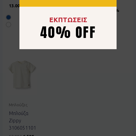
32.00
€
25.99
€
13.00
€
19.20
€
40%
13.00
€
50%
OFF
OFF
ΕΚΠΤΩΣΕΙΣ
40% OFF
Μπλούζες
Μπλούζα
Zippy
3106051101