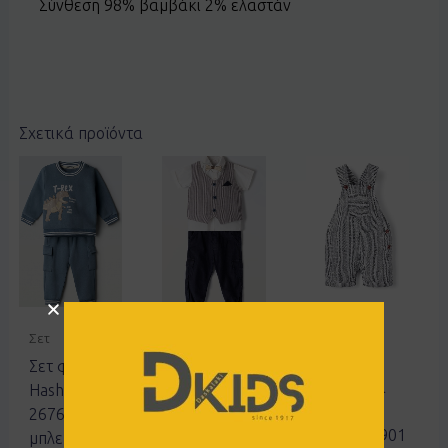
Σύνθεση 98% βαμβάκι 2% ελαστάν
Σχετικά προϊόντα
Σαλοπέτα -
Σετ
Γιλέκα -
Ολόσωμη
Ζακέτες
φόρμα
Σετ φόρμα
Σετ 3τεμ.
Σαλοπέτα
Hashtag
HASHTAG
Zippy
267602
252602
3106079901
μπλε-γκρι