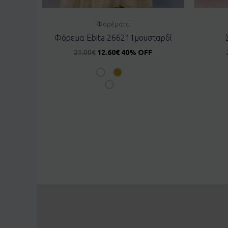
Φορέματα
Φόρεμα Ebita 266211μουσταρδί
21.00
€
12.60
€
40% OFF