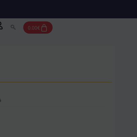
Cart
0.00
€
ό