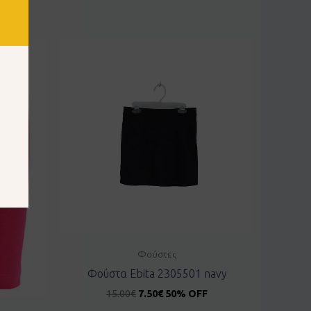
Φούστες
Φούστα Ebita 2305501 navy
15.00
€
7.50
€
50% OFF