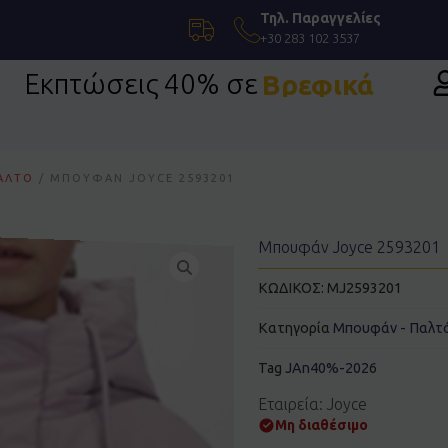
Τηλ. Παραγγελίες
+30 283 102 3537
Εκπτώσεις 40% σε
Βρεφικά
ΑΛΤΌ
/ ΜΠΟΥΦΆΝ JOYCE 2593201
Μπουφάν Joyce 2593201
ΚΩΔΙΚΟΣ:
MJ2593201
Κατηγορία
Μπουφάν - Παλτ
Tag
JAn40%-2026
Εταιρεία: Joyce
Μη διαθέσιμο