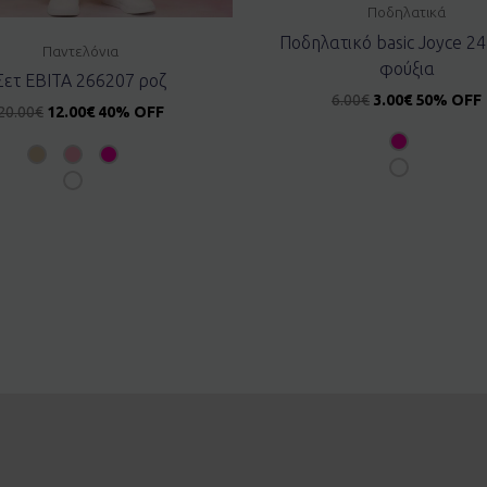
Ποδηλατικά
Ποδηλατικό basic Joyce 2
Παντελόνια
φούξια
Σετ EBITA 266207 ροζ
6.00
€
3.00
€
50% OFF
20.00
€
12.00
€
40% OFF