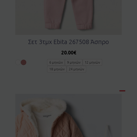
Σετ 3τμχ Ebita 267508 Άσπρο
20.00
€
6 μηνών
9 μηνών
12 μηνών
18 μηνών
24 μηνών