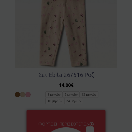
Σετ Ebita 267516 Ροζ
14.00
€
6 μηνών
9 μηνών
12 μηνών
18 μηνών
24 μηνών
ΦΌΡΤΩΣΗ ΠΕΡΙΣΣΌΤΕΡΩΝ