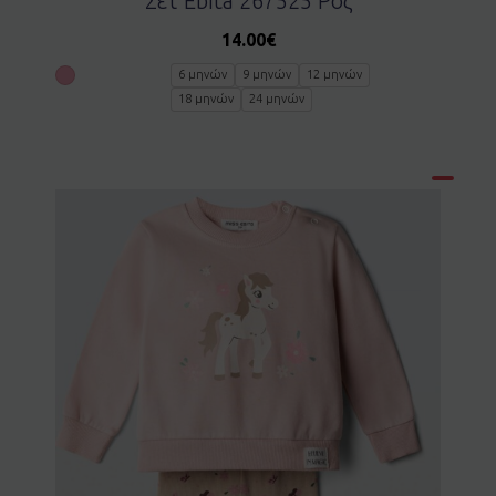
Σετ Ebita 267525 Ροζ
14.00
€
6 μηνών
9 μηνών
12 μηνών
18 μηνών
24 μηνών