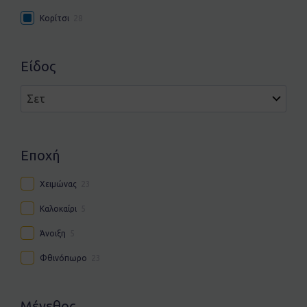
Κορίτσι
28
Είδος
Εποχή
Χειμώνας
23
Καλοκαίρι
5
Άνοιξη
5
Φθινόπωρο
23
Μέγεθος