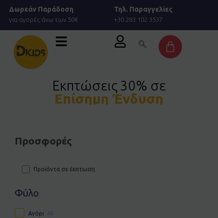
Μετάβαση
Δωρεάν Παράδοση
Τηλ. Παραγγελίες
στο
για αγορές άνω των 50€
+30 283 102 3537
περιεχόμενο
Cart
Εκπτώσεις 30% σε
Επίσημη Ένδυση
Προσφορές
Προϊόντα σε έκπτωση
Φύλο
Αγόρι
40