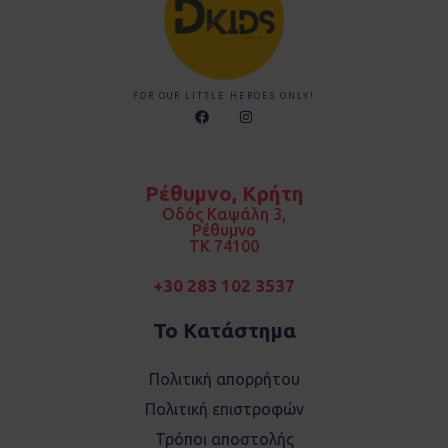
FOR OUR LITTLE HEROES ONLY!
F
I
a
n
c
s
e
t
b
a
o
g
Ρέθυμνο, Κρήτη
o
r
k
a
Οδός Καψάλη 3,
m
Ρέθυμνο
TK 74100
+30 283 102 3537
Το Κατάστημα
Πολιτική απορρήτου
Πολιτική επιστροφών
Τρόποι αποστολής