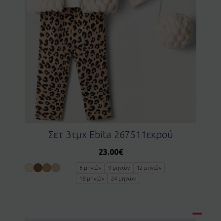
Σετ 3τμχ Ebita 267511εκρού
23.00
€
6 μηνών
9 μηνών
12 μηνών
18 μηνών
24 μηνών