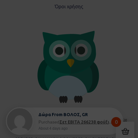
Όροι χρήσης
Δώρα From ΒΟΛΟΣ, GR
0
Purchased
Σετ EBITA 266238 φούξια - 5 ετών
About 4 days ago