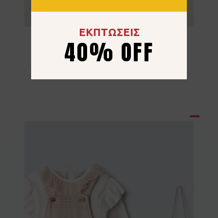
ΕΚΠΤΩΣΕΙΣ
Σετ 3τμχ Ebita 267520 Άσπρο
40% OFF
17.00
€
12 μηνών
18 μηνών
24 μηνών