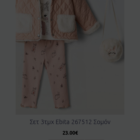
Σετ 3τμχ Ebita 267512 Σομόν
23.00
€