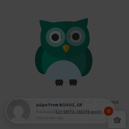
Δώρα From ΒΟΛΟΣ, GR
0
Purchased
Σετ EBITA 266238 φούξια - 5 ετών
About 3 days ago
CREATED BY
AIMARK
| POWERED BY
ENTERTHEWEB