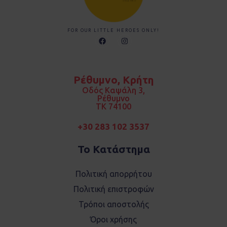
FOR OUR LITTLE HEROES ONLY!
F
I
a
n
c
s
e
t
b
a
o
g
Ρέθυμνο, Κρήτη
o
r
k
a
Οδός Καψάλη 3,
m
Ρέθυμνο
TK 74100
+30 283 102 3537
Το Κατάστημα
Πολιτική απορρήτου
Πολιτική επιστροφών
Τρόποι αποστολής
Όροι χρήσης