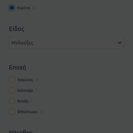
Κορίτσι
23
Είδος
Εποχή
Χειμώνας
21
Καλοκαίρι
2
Άνοιξη
2
Φθινόπωρο
21
Μέγεθος