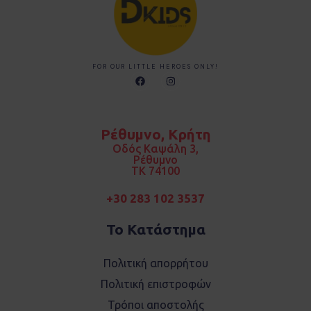
FOR OUR LITTLE HEROES ONLY!
F
I
a
n
c
s
e
t
b
a
o
g
Ρέθυμνο, Κρήτη
o
r
k
a
Οδός Καψάλη 3,
m
Ρέθυμνο
TK 74100
+30 283 102 3537
Το Κατάστημα
Πολιτική απορρήτου
Πολιτική επιστροφών
Τρόποι αποστολής