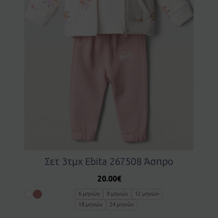
Σετ 3τμχ Ebita 267508 Άσπρο
20.00
€
6 μηνών
9 μηνών
12 μηνών
18 μηνών
24 μηνών