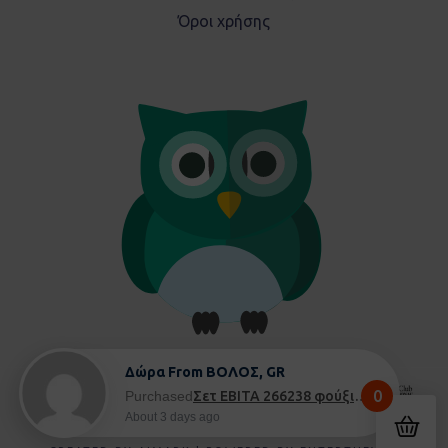
Όροι χρήσης
Δώρα From ΒΟΛΟΣ, GR
0
Purchased
Σετ EBITA 266238 φούξια - 5 ετών
About 3 days ago