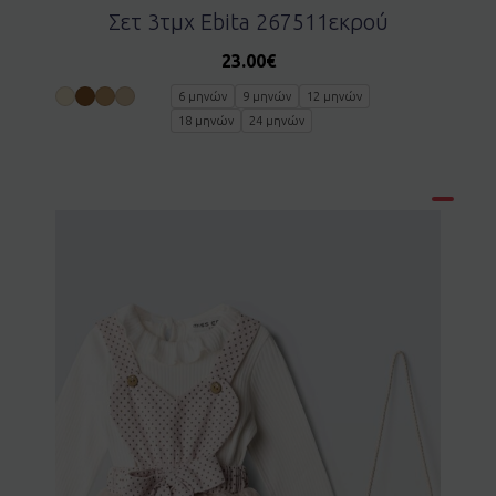
Σετ 3τμχ Ebita 267511εκρού
23.00
€
6 μηνών
9 μηνών
12 μηνών
18 μηνών
24 μηνών