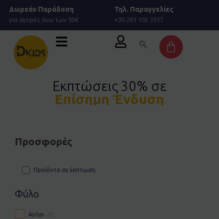
Μετάβαση
Δωρεάν Παράδοση
Τηλ. Παραγγελίες
στο
για αγορές άνω των 50€
+30 283 102 3537
περιεχόμενο
Cart
Εκπτώσεις 30% σε
Επίσημη Ένδυση
Προσφορές
Προϊόντα σε έκπτωση
Φύλο
Αγόρι
25