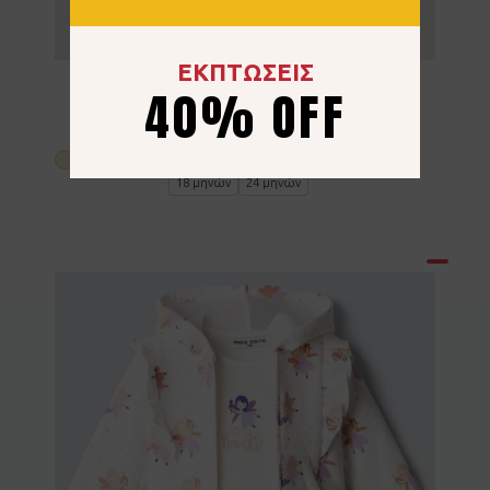
ΕΚΠΤΩΣΕΙΣ
Σετ 3τμχ Ebita 267521 Μπεζ
40% OFF
18.00
€
6 μηνών
9 μηνών
12 μηνών
18 μηνών
24 μηνών