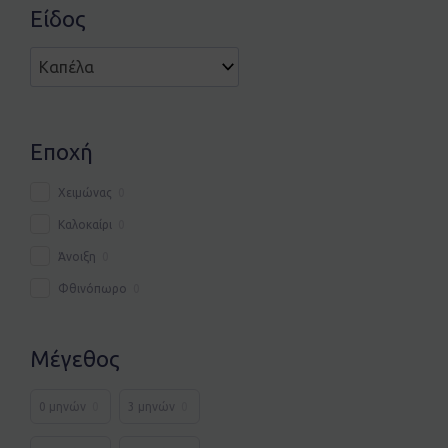
Είδος
Εποχή
Χειμώνας
0
Καλοκαίρι
0
Άνοιξη
0
Φθινόπωρο
0
Μέγεθος
0 μηνών
0
3 μηνών
0