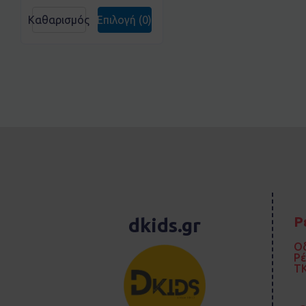
Καθαρισμός
Επιλογή
(0)
Ρ
dkids.gr
Οδ
Ρ
TK