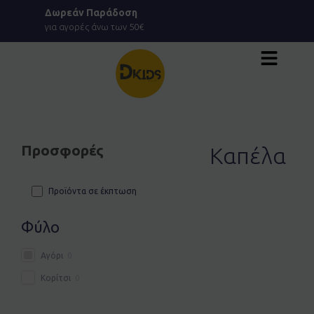
Μετάβαση
Δωρεάν Παράδοση
στο
για αγορές άνω των 50€
περιεχόμενο
Προσφορές
Καπέλα
Προϊόντα σε έκπτωση
Φύλο
Αγόρι
0
Κορίτσι
0