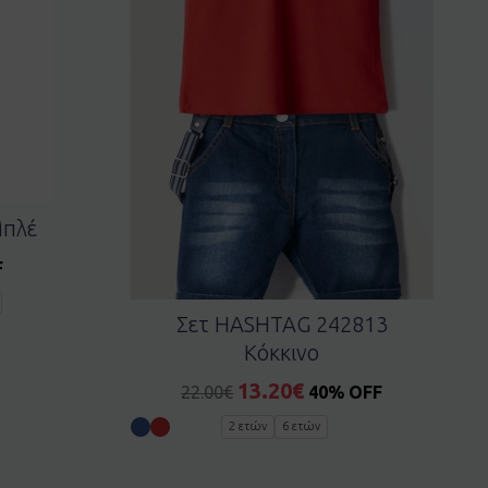
Μπλέ
F
Σετ HASHTAG 242813
Κόκκινο
13.20
€
22.00
€
40% OFF
2 ετών
6 ετών