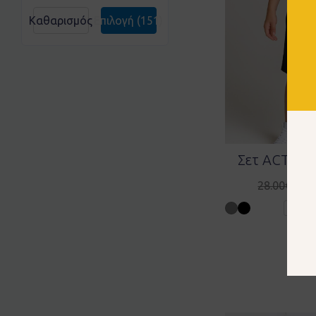
Καθαρισμός
Επιλογή
(151)
Σετ ACTION 
16.
28.00
€
6 ετών