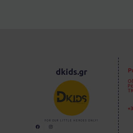
Ρ
dkids.gr
Οδ
Ρ
TK
+3
FOR OUR LITTLE HEROES ONLY!
F
I
a
n
c
s