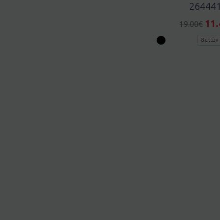
26444
11.
19.00
€
8 ετών