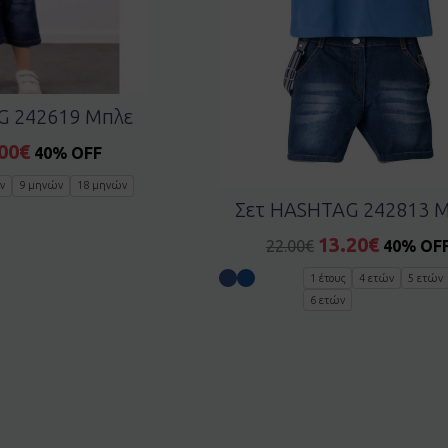
G 242619 Μπλε
00
€
40% OFF
ν
9 μηνών
18 μηνών
Σετ HASHTAG 242813 
13.20
€
22.00
€
40% OF
1 έτους
4 ετών
5 ετών
6 ετών