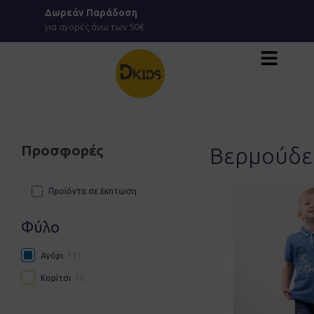
Μετάβαση
Δωρεάν Παράδοση
στο
για αγορές άνω των 50€
περιεχόμενο
Προσφορές
Βερμούδε
Προϊόντα σε έκπτωση
Φύλο
Αγόρι
151
Κορίτσι
16