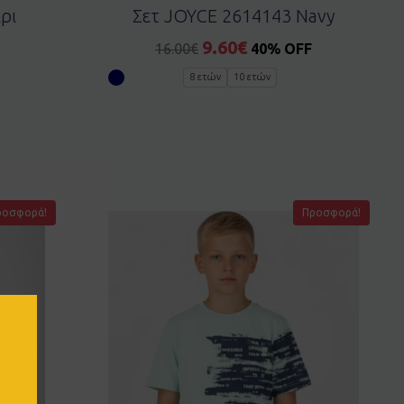
ρι
Σετ JOYCE 2614143 Navy
9.60
€
16.00
€
40% OFF
8 ετών
10 ετών
ροσφορά!
Προσφορά!