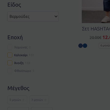
Είδος
Σετ HASHTA
Εποχή
12.
20.00
€
6 μηνώ
Χειμώνας
0
Καλοκαίρι
151
Άνοιξη
130
Φθινόπωρο
0
Μέγεθος
0 μηνών
0
3 μηνών
0