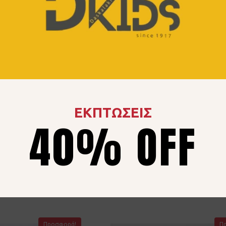
ΕΚΠΤΩΣΕΙΣ
22610038 Γκρι
Σετ JOYCE 2614135 Άσ
40% OFF
Πράσινο
80
€
40% OFF
10.80
€
18.00
€
40% OF
8 ετών
8 ετών
14 ετών
Προσφορά!
Π