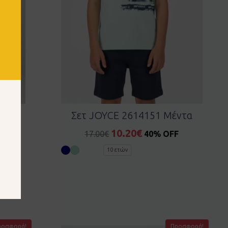
προ-
Σετ JOYCE 2614151 Μέντα
10.20
€
17.00
€
40% OFF
F
10 ετών
ροσφορά!
Προσφορά!