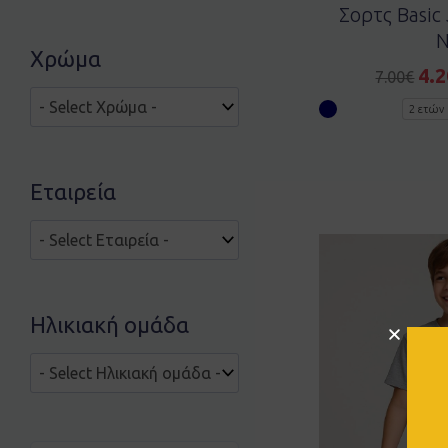
Σορτς Basic
N
Χρώμα
4.2
7.00
€
2 ετών
Εταιρεία
Ηλικιακή ομάδα