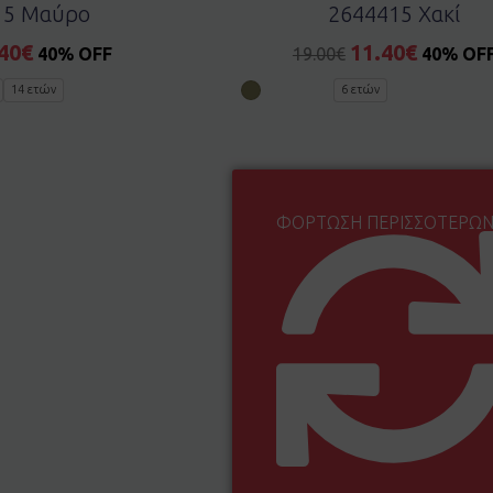
15 Μαύρο
2644415 Χακί
40
€
11.40
€
40% OFF
19.00
€
40% OF
14 ετών
6 ετών
ΦΌΡΤΩΣΗ ΠΕΡΙΣΣΌΤΕΡΩ