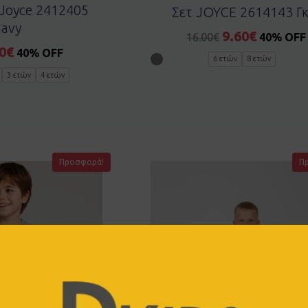
 Joyce 2412405
Σετ JOYCE 2614143 Γκ
avy
9.60
€
16.00
€
40% OFF
0
€
40% OFF
6 ετών
8 ετών
3 ετών
4 ετών
Προσφορά!
Π