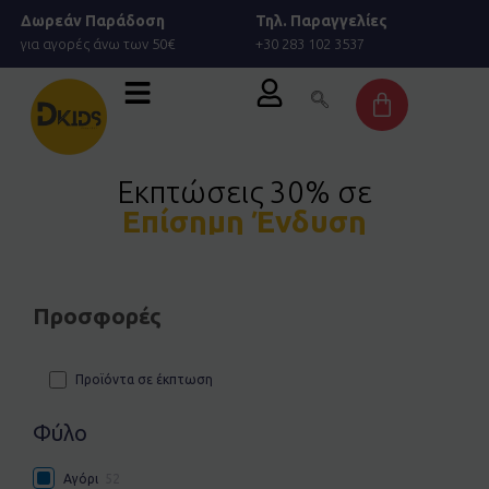
Μετάβαση
Δωρεάν Παράδοση
Τηλ. Παραγγελίες
στο
για αγορές άνω των 50€
+30 283 102 3537
περιεχόμενο
Cart
Εκπτώσεις 30% σε
Επίσημη Ένδυση
Προσφορές
Προϊόντα σε έκπτωση
Φύλο
Αγόρι
52