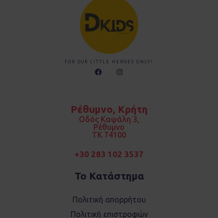
FOR OUR LITTLE HEROES ONLY!
F
I
a
n
c
s
e
t
b
a
o
g
Ρέθυμνο, Κρήτη
o
r
k
a
Οδός Καψάλη 3,
m
Ρέθυμνο
TK 74100
+30 283 102 3537
Το Κατάστημα
Πολιτική απορρήτου
Πολιτική επιστροφών