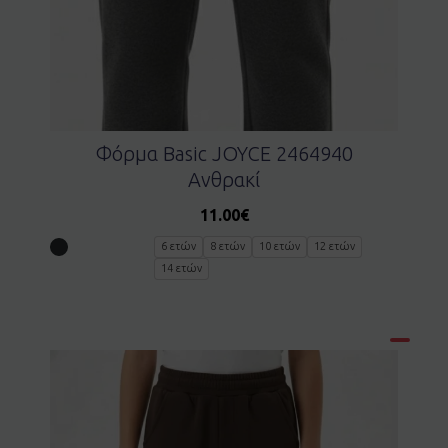
Φόρμα Basic JOYCE 2464940
Ανθρακί
11.00
€
6 ετών
8 ετών
10 ετών
12 ετών
14 ετών