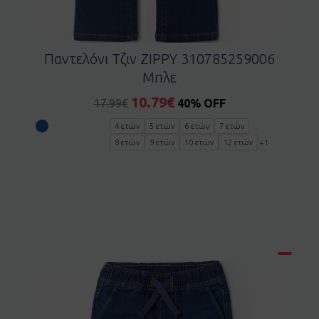
Παντελόνι Τζιν ZIPPY 310785259006
Μπλε
10.79
€
17.99
€
40% OFF
4 ετών
5 ετών
6 ετών
7 ετών
8 ετών
9 ετών
10 ετών
12 ετών
+1