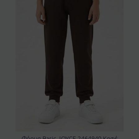
Φόρμα Basic JOYCE 2464940 Καφέ