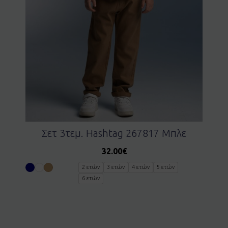
Σετ 3τεμ. Hashtag 267817 Μπλε
32.00
€
2 ετών
3 ετών
4 ετών
5 ετών
6 ετών