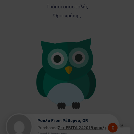
Τρόποι αποστολής
Όροι χρήσης
Ρουλα From Ρέθυμνο, GR
0
Purchased
Σετ EBITA 242019 φούξια - 8 ετών
About 6 hours ago