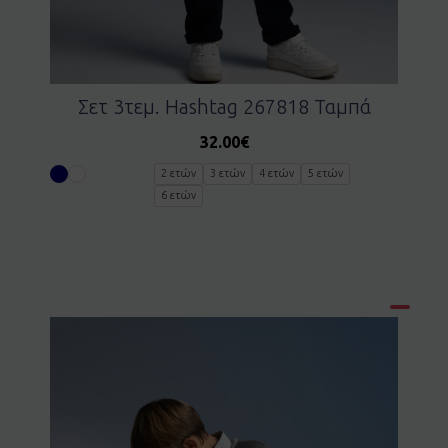
Σετ 3τεμ. Hashtag 267818 Ταμπά
32.00
€
2 ετών
3 ετών
4 ετών
5 ετών
6 ετών