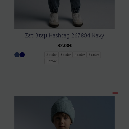
Σετ 3τεμ Hashtag 267804 Navy
32.00
€
2 ετών
3 ετών
4 ετών
5 ετών
6 ετών