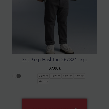
Σετ 3τεμ Hashtag 267821 Γκρι
37.00
€
2 ετών
3 ετών
4 ετών
5 ετών
6 ετών