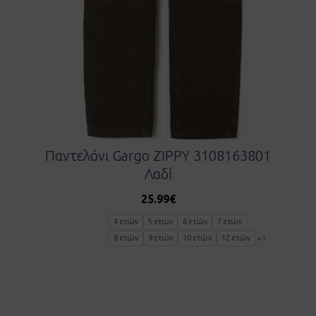
Παντελόνι Gargo ZIPPY 3108163801
Λαδί
25.99
€
4 ετών
5 ετών
6 ετών
7 ετών
8 ετών
9 ετών
10 ετών
12 ετών
+1