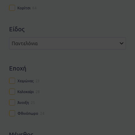
Κορίτσι
64
Είδος
Εποχή
Χειμώνας
23
Καλοκαίρι
28
Άνοιξη
25
Φθινόπωρο
24
Μέγεθος