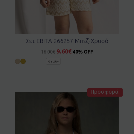
Σετ EBITA 266257 Μπεζ-Χρυσό
9.60
€
16.00
€
40% OFF
6 ετών
Προσφορά!