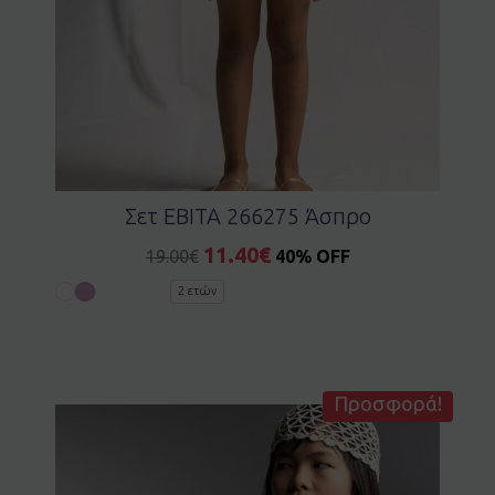
Σετ EBITA 266275 Άσπρο
11.40
€
19.00
€
40% OFF
2 ετών
Προσφορά!