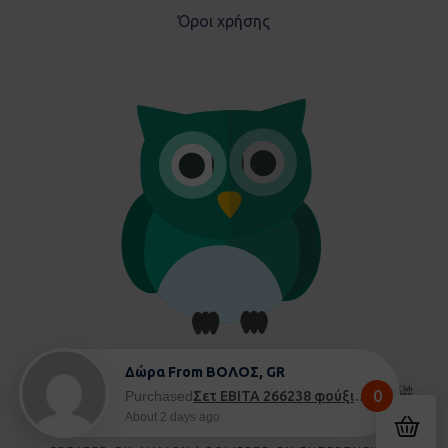
Όροι χρήσης
Δώρα From ΒΟΛΟΣ, GR
0
Purchased
Σετ EBITA 266238 φούξια - 5 ετών
About 2 days ago