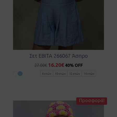
Σετ EBITA 266067 Άσπρο
16.20
€
27.00
€
40% OFF
6 ετών
10 ετών
12 ετών
14 ετών
Προσφορά!