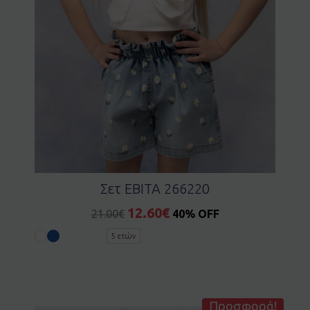
Σετ EBITA 266220
12.60
€
21.00
€
40% OFF
5 ετών
Προσφορά!