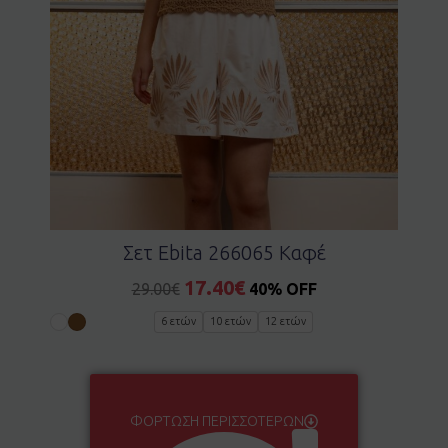
Σετ Ebita 266065 Καφέ
17.40
€
29.00
€
40% OFF
6 ετών
10 ετών
12 ετών
ΦΌΡΤΩΣΗ ΠΕΡΙΣΣΌΤΕΡΩΝ