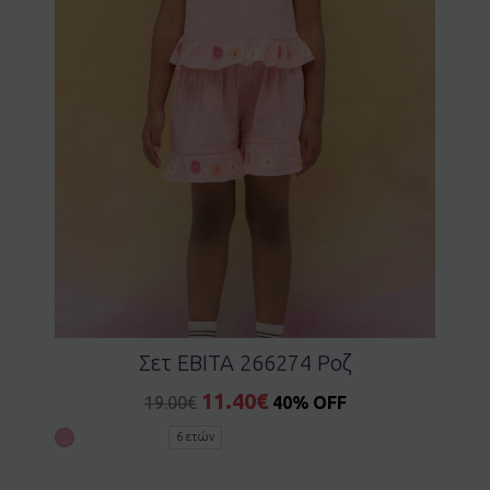
Σετ EBITA 266274 Ροζ
11.40
€
19.00
€
40% OFF
6 ετών