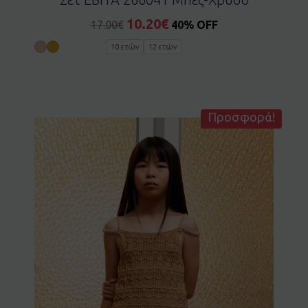
10.20
€
17.00
€
40% OFF
10 ετών
12 ετών
Προσφορά!