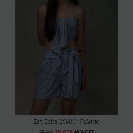
Σετ Ebita 266061 Γαλάζιο
15.00
€
25.00
€
40% OFF