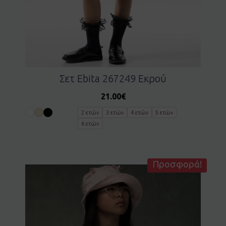
Σετ Ebita 267249 Εκρού
21.00
€
2 ετών
3 ετών
4 ετών
5 ετών
6 ετών
Προσφορά!