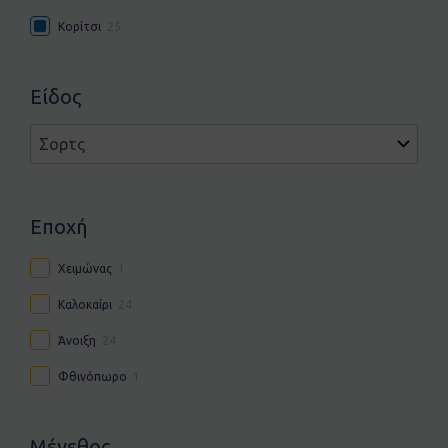
Κορίτσι
25
Είδος
Εποχή
Χειμώνας
1
Καλοκαίρι
24
Άνοιξη
24
Φθινόπωρο
1
Μέγεθος