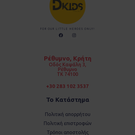
FOR OUR LITTLE HEROES ONLY!
F
I
a
n
c
s
e
t
b
a
o
g
Ρέθυμνο, Κρήτη
o
r
k
a
Οδός Καψάλη 3,
m
Ρέθυμνο
TK 74100
+30 283 102 3537
Το Κατάστημα
Πολιτική απορρήτου
Πολιτική επιστροφών
Τρόποι αποστολής