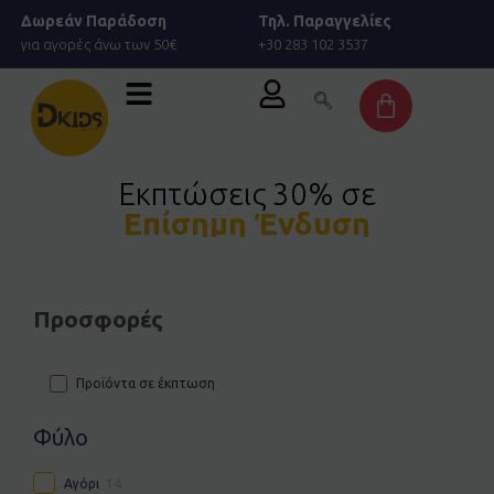
Μετάβαση
Δωρεάν Παράδοση
Τηλ. Παραγγελίες
στο
για αγορές άνω των 50€
+30 283 102 3537
περιεχόμενο
Cart
Εκπτώσεις 30% σε
Επίσημη Ένδυση
Προσφορές
Προϊόντα σε έκπτωση
Φύλο
Αγόρι
14