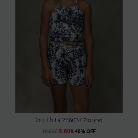
Σετ Ebita 266037 Άσπρο
9.60
€
16.00
€
40% OFF