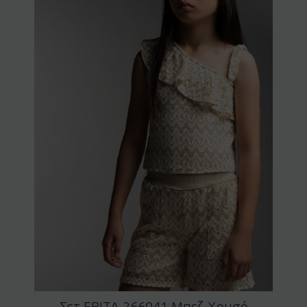
Σετ EBITA 266041 Μπεζ-Χρυσό