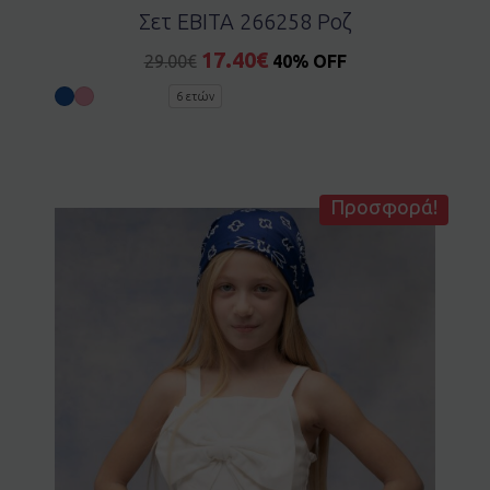
Σετ EBITA 266258 Ροζ
17.40
€
29.00
€
40% OFF
6 ετών
Προσφορά!