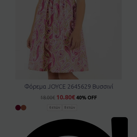
Φόρεμα JOYCE 2645629 Βυσσινί
10.80
€
18.00
€
40% OFF
6 ετών
8 ετών