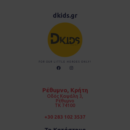
dkids.gr
FOR OUR LITTLE HEROES ONLY!
F
I
a
n
c
s
e
t
b
a
o
g
Ρέθυμνο, Κρήτη
o
r
k
a
Οδός Καψάλη 3,
m
Ρέθυμνο
TK 74100
+30 283 102 3537
Το Κατάστημα