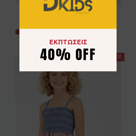
Φόρεμα JOYCE 2645629 Λιλά
10.80
€
18.00
€
40% OFF
10 ετών
ΕΚΠΤΩΣΕΙΣ
40% OFF
Προσφορά!