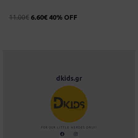
11.00
€
6.60
€
40% OFF
dkids.gr
FOR OUR LITTLE HEROES ONLY!
F
I
a
n