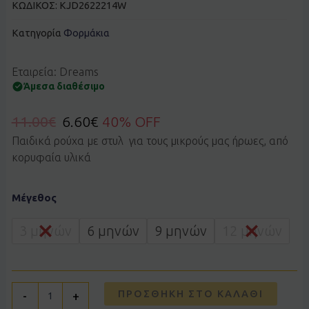
ΚΩΔΙΚΟΣ:
KJD2622214W
Κατηγορία
Φορμάκια
Εταιρεία: Dreams
Άμεσα διαθέσιμο
11.00
€
6.60
€
40% OFF
Παιδικά ρούχα με στυλ για τους μικρούς μας ήρωες, από
κορυφαία υλικά
Φορμάκι
Μέγεθος
Dreams
by
Joyce
3 μηνών
6 μηνών
9 μηνών
12 μηνών
2622214
άσπρο
ποσότητα
ΠΡΟΣΘΉΚΗ ΣΤΟ ΚΑΛΆΘΙ
-
+