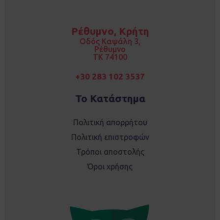
c
s
e
t
b
a
o
g
Ρέθυμνο, Κρήτη
o
r
k
a
Οδός Καψάλη 3,
m
Ρέθυμνο
TK 74100
+30 283 102 3537
Το Κατάστημα
Πολιτική απορρήτου
Πολιτική επιστροφών
Τρόποι αποστολής
Όροι χρήσης