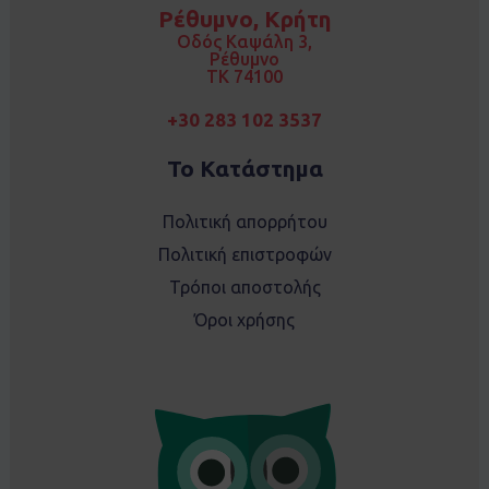
o
g
Ρέθυμνο, Κρήτη
o
r
k
a
Οδός Καψάλη 3,
m
Ρέθυμνο
TK 74100
+30 283 102 3537
Το Κατάστημα
Πολιτική απορρήτου
Πολιτική επιστροφών
Τρόποι αποστολής
Όροι χρήσης