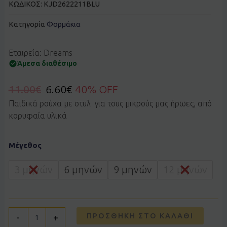
ΚΩΔΙΚΟΣ:
KJD2622211BLU
Κατηγορία
Φορμάκια
Εταιρεία: Dreams
Άμεσα διαθέσιμο
11.00
€
6.60
€
40% OFF
Παιδικά ρούχα με στυλ για τους μικρούς μας ήρωες, από
κορυφαία υλικά
Φορμάκι
Μέγεθος
Dreams
by
Joyce
3 μηνών
6 μηνών
9 μηνών
12 μηνών
2622211
μπλε
ποσότητα
ΠΡΟΣΘΉΚΗ ΣΤΟ ΚΑΛΆΘΙ
-
+