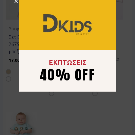
Βρεφικά
Βρεφικά
Βρεφικά
Σετ Ebita
Σετ 2τμχ
Σετ 2τμχ
267539
Φορμάκι
Mini Ebita
μπεζ
Hashtag
MI555
ολόσωμο
σάπιο μήλο
17.00
€
ΕΚΠΤΩΣΕΙΣ
MI552 γκρι
& λευκό
40% OFF
16.00
€
16.00
€