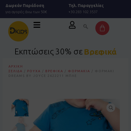
Μετάβαση
Δωρεάν Παράδοση
Τηλ. Παραγγελίες
στο
για αγορές άνω των 50€
+30 283 102 3537
περιεχόμενο
Cart
Εκπτώσεις 30% σε
Βρεφικά
ΑΡΧΙΚΉ
ΣΕΛΊΔΑ
/
ΡΟΎΧΑ
/
ΒΡΕΦΙΚΆ
/
ΦΟΡΜΆΚΙΑ
/ ΦΟΡΜΆΚΙ
DREAMS BY JOYCE 2622211 ΜΠΛΕ