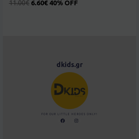
11.00
€
6.60
€
40% OFF
dkids.gr
FOR OUR LITTLE HEROES ONLY!
F
I
a
n
c
s
e
t
b
a