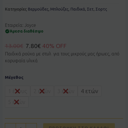
Κατηγορίες
Βερμούδες
,
Μπλούζες
,
Παιδικά
,
Σετ
,
Σορτς
Εταιρεία: Joyce
Άμεσα διαθέσιμο
13.00
€
7.80
€
40% OFF
Παιδικά ρούχα με στυλ για τους μικρούς μας ήρωες, από
κορυφαία υλικά
Σετ
Μέγεθος
JOYCE
2612120
λαχανί
1 έτους
2 ετών
3 ετών
4 ετών
ποσότητα
5 ετών
ΠΡΟΣΘΉΚΗ ΣΤΟ ΚΑΛΆΘΙ