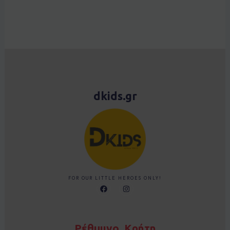
dkids.gr
FOR OUR LITTLE HEROES ONLY!
F
I
a
n
c
s
e
t
b
a
o
g
Ρέθυμνο, Κρήτη
o
r