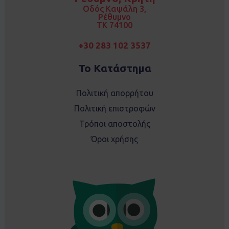
k
a
Οδός Καψάλη 3,
m
Ρέθυμνο
TK 74100
+30 283 102 3537
Το Κατάστημα
Πολιτική απορρήτου
Πολιτική επιστροφών
Τρόποι αποστολής
Όροι χρήσης