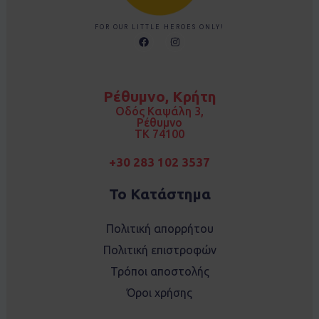
FOR OUR LITTLE HEROES ONLY!
F
I
a
n
c
s
e
t
b
a
o
g
Ρέθυμνο, Κρήτη
o
r
k
a
Οδός Καψάλη 3,
m
Ρέθυμνο
TK 74100
+30 283 102 3537
Το Κατάστημα
Πολιτική απορρήτου
Πολιτική επιστροφών
Τρόποι αποστολής
Όροι χρήσης