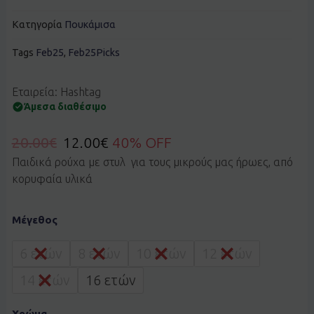
Κατηγορία
Πουκάμισα
Tags
Feb25
,
Feb25Picks
Εταιρεία: Hashtag
Άμεσα διαθέσιμο
20.00
€
12.00
€
40% OFF
Παιδικά ρούχα με στυλ για τους μικρούς μας ήρωες, από
κορυφαία υλικά
Πουκάμισο
Μέγεθος
mao
Hashtag
266721
6 ετών
8 ετών
10 ετών
12 ετών
μπλε
ποσότητα
14 ετών
16 ετών
Χρώμα