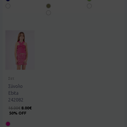
Σετ
Σύνολο
Ebita
242082
16.00
€
8.00
€
50% OFF