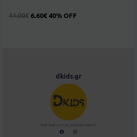
11.00
€
6.60
€
40% OFF
dkids.gr
FOR OUR LITTLE HEROES ONLY!
F
I
a
n