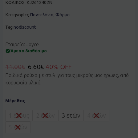
ΚΩΔΙΚΟΣ:
KJ2612402N
Κατηγορίες
Παντελόνια
,
Φόρμα
Tag
nodiscount
Εταιρεία: Joyce
Άμεσα διαθέσιμο
11.00
€
6.60
€
40% OFF
Παιδικά ρούχα με στυλ για τους μικρούς μας ήρωες, από
κορυφαία υλικά
Παντελόνι
Μέγεθος
τύπου
φόρμα
Joyce
1 έτους
2 ετών
3 ετών
4 ετών
2612402navy
ποσότητα
5 ετών