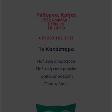
c
s
e
t
b
a
o
g
Ρέθυμνο, Κρήτη
o
r
k
a
Οδός Καψάλη 3,
m
Ρέθυμνο
TK 74100
+30 283 102 3537
Το Κατάστημα
Πολιτική απορρήτου
Πολιτική επιστροφών
Τρόποι αποστολής
Όροι χρήσης