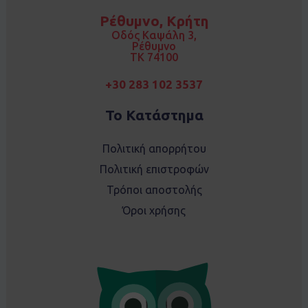
b
a
o
g
Ρέθυμνο, Κρήτη
o
r
k
a
Οδός Καψάλη 3,
m
Ρέθυμνο
TK 74100
+30 283 102 3537
Το Κατάστημα
Πολιτική απορρήτου
Πολιτική επιστροφών
Τρόποι αποστολής
Όροι χρήσης