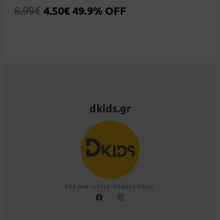
8.99
€
4.50
€
49.9% OFF
dkids.gr
FOR OUR LITTLE HEROES ONLY!
F
I
a
n
c
s
e
t