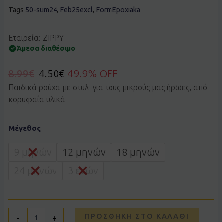
Tags
50-sum24
,
Feb25excl
,
FormEpoxiaka
Εταιρεία: ZIPPY
Άμεσα διαθέσιμο
8.99
€
4.50
€
49.9% OFF
Παιδικά ρούχα με στυλ για τους μικρούς μας ήρωες, από
κορυφαία υλικά
Μπλουζα
Μέγεθος
Zippy
3106013710
ποσότητα
9 μηνών
12 μηνών
18 μηνών
24 μηνών
3 ετών
ΠΡΟΣΘΉΚΗ ΣΤΟ ΚΑΛΆΘΙ
-
+