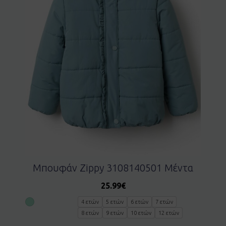
Μπουφάν Zippy 3108140501 Μέντα
25.99
€
4 ετών
5 ετών
6 ετών
7 ετών
8 ετών
9 ετών
10 ετών
12 ετών