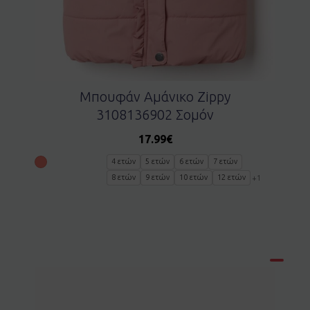
Μπουφάν Αμάνικο Zippy
3108136902 Σομόν
17.99
€
4 ετών
5 ετών
6 ετών
7 ετών
8 ετών
9 ετών
10 ετών
12 ετών
+1