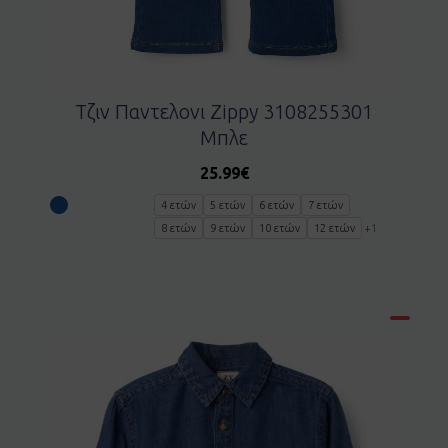
Τζιν Παντελονι Zippy 3108255301
Μπλε
25.99
€
4 ετών
5 ετών
6 ετών
7 ετών
8 ετών
9 ετών
10 ετών
12 ετών
+1