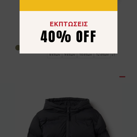
ΕΚΠΤΩΣΕΙΣ
Μπουφάν Zippy 3108198502 Χακί
40% OFF
25.99
€
4 ετών
5 ετών
6 ετών
7 ετών
8 ετών
9 ετών
10 ετών
12 ετών
+1