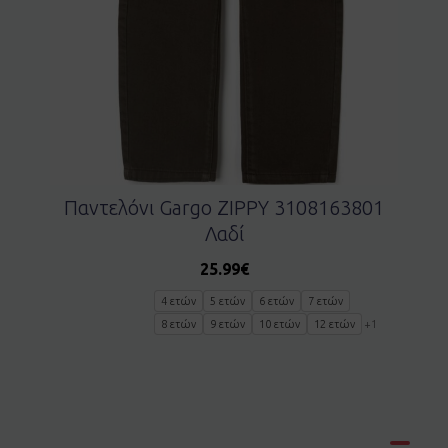
Παντελόνι Gargo ZIPPY 3108163801
Λαδί
25.99
€
4 ετών
5 ετών
6 ετών
7 ετών
8 ετών
9 ετών
10 ετών
12 ετών
+1