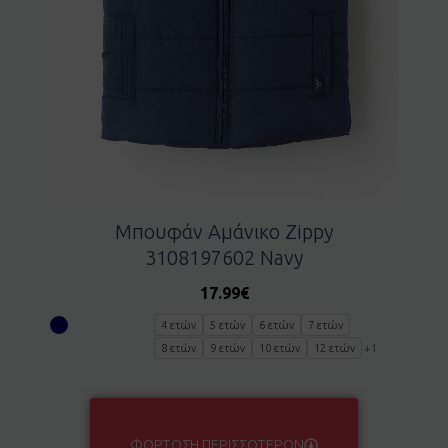
Μπουφάν Αμάνικο Zippy
3108197602 Navy
17.99
€
4 ετών
5 ετών
6 ετών
7 ετών
8 ετών
9 ετών
10 ετών
12 ετών
+1
ΦΌΡΤΩΣΗ ΠΕΡΙΣΣΌΤΕΡΩΝ