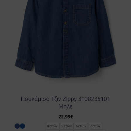
Πουκάμισο Τζιν Zippy 3108235101
Μπλε
22.99
€
4 ετών
5 ετών
6 ετών
7 ετών