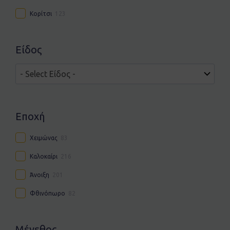
Κορίτσι
123
Είδος
Εποχή
Χειμώνας
83
Καλοκαίρι
216
Άνοιξη
201
Φθινόπωρο
82
Μέγεθος