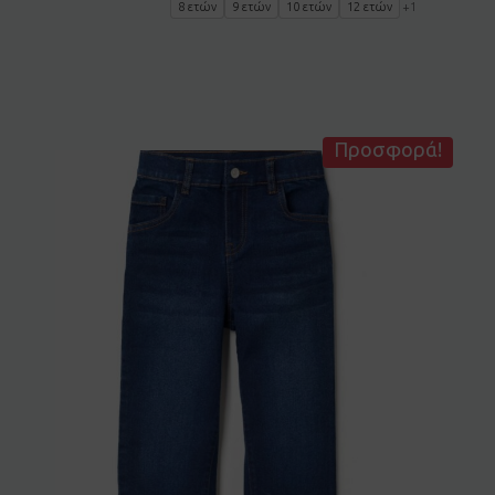
8 ετών
9 ετών
10 ετών
12 ετών
+1
Προσφορά!