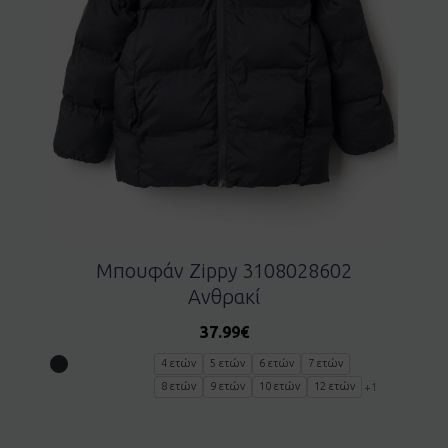
Μπουφάν Zippy 3108028602
Ανθρακί
37.99
€
4 ετών
5 ετών
6 ετών
7 ετών
8 ετών
9 ετών
10 ετών
12 ετών
+1