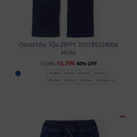
Παντελόνι Τζιν ZIPPY 310785259006
Μπλε
10.79
€
17.99
€
40% OFF
4 ετών
5 ετών
6 ετών
7 ετών
8 ετών
9 ετών
10 ετών
12 ετών
+1